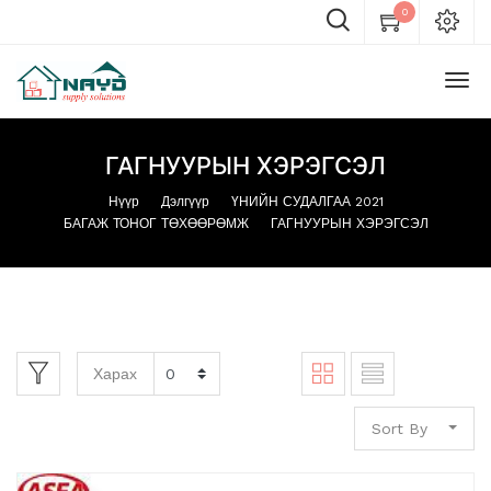
0
ГАГНУУРЫН ХЭРЭГСЭЛ
Нүүр
Дэлгүүр
ҮНИЙН СУДАЛГАА 2021
БАГАЖ ТОНОГ ТӨХӨӨРӨМЖ
ГАГНУУРЫН ХЭРЭГСЭЛ
Харах
Sort By