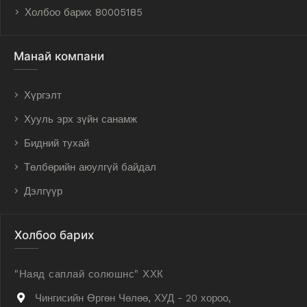
Холбоо барих 80005185
Манай компани
Хүргэлт
Хууль эрх зүйн санамж
Бидний тухай
Төлбөрийн аюулгүй байдал
Дэлгүүр
Холбоо барих
"Наяд саплай солюшнс" ХХК
Чингисийн Өргөн Чөлөө, ХУД - 20 хороо,