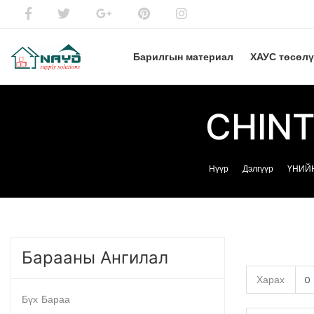
Барилгын материал
ХАУС төсөл
CHINT
Нүүр
Дэлгүүр
ҮНИЙН
Барааны Ангилал
Харах
Бүх Бараа