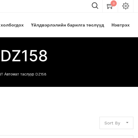
0
 холбогдох
Үйлдвэрлэлийн барилга төслүүд
Нэвтрэх
 DZ158
NT Автомат таслуур DZ158
Sort By