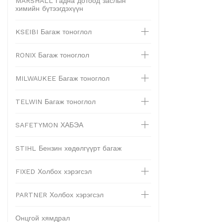
MARSHALL Гадна дотоод заслын
химийн бүтээгдэхүүн
KSEIBI Багаж тоноглол
RONIX Багаж тоноглол
MILWAUKEE Багаж тоноглол
TELWIN Багаж тоноглол
SAFETYMON ХАБЭА
STIHL Бензин хөдөлгүүрт багаж
FIXED Холбох хэрэгсэл
PARTNER Холбох хэрэгсэл
Онцгой хямдрал