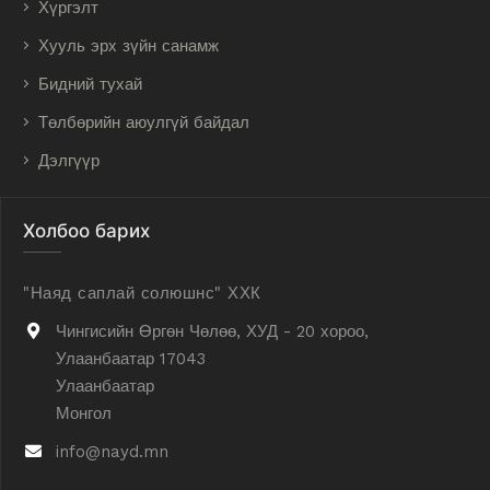
Хүргэлт
Хууль эрх зүйн санамж
Бидний тухай
Төлбөрийн аюулгүй байдал
Дэлгүүр
Холбоо барих
"Наяд саплай солюшнс" ХХК
Чингисийн Өргөн Чөлөө, ХУД - 20 хороо,
Улаанбаатар 17043
Улаанбаатар
Монгол
info@nayd.mn