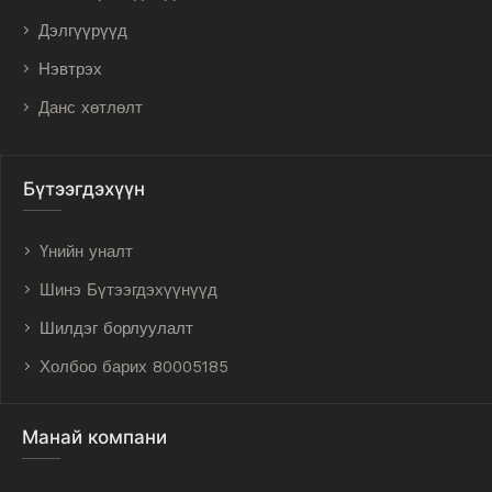
Дэлгүүрүүд
Нэвтрэх
Данс хөтлөлт
Бүтээгдэхүүн
Үнийн уналт
Шинэ Бүтээгдэхүүнүүд
Шилдэг борлуулалт
Холбоо барих 80005185
Манай компани