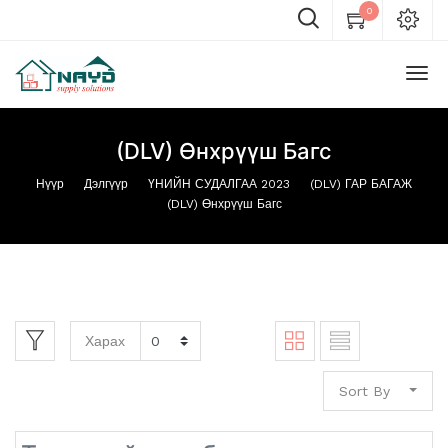
0
(DLV) Өнхрүүш Багс
Нүүр
Дэлгүүр
ҮНИЙН СУДАЛГАА 2023
(DLV) ГАР БАГАЖ
(DLV) Өнхрүүш Багс
Харах
Sort By