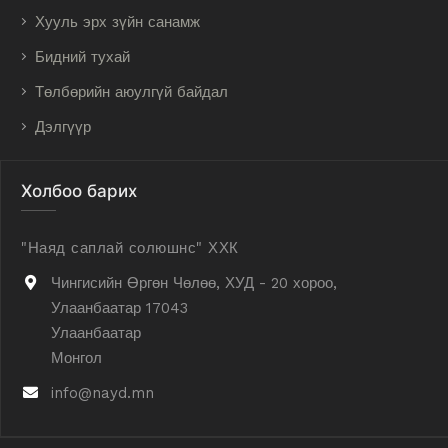
Хууль эрх зүйн санамж
Бидний тухай
Төлбөрийн аюулгүй байдал
Дэлгүүр
Холбоо барих
"Наяд саплай солюшнс" ХХК
Чингисийн Өргөн Чөлөө, ХУД - 20 хороо,
Улаанбаатар 17043
Улаанбаатар
Монгол
info@nayd.mn