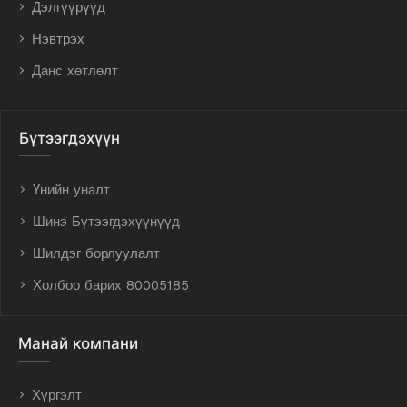
Дэлгүүрүүд
Нэвтрэх
Данс хөтлөлт
Бүтээгдэхүүн
Үнийн уналт
Шинэ Бүтээгдэхүүнүүд
Шилдэг борлуулалт
Холбоо барих 80005185
Манай компани
Хүргэлт