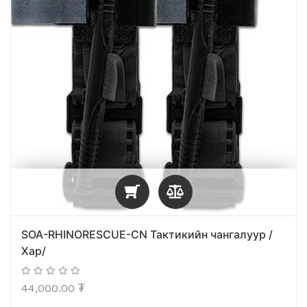
SOA-RHINORESCUE-CN Тактикийн чангалуур /
Хар/
44,000.00
₮