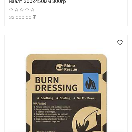
наалт 200х450мм 300гр
33,000.00
₮