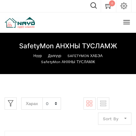
0
SafetyMon АНХНЫ ТУСЛАМЖ
Нүүр
Дэлгүүр
SAFETYMON ХАБЭА
SafetyMon АНХНЫ ТУСЛАМЖ
Харах
Sort By