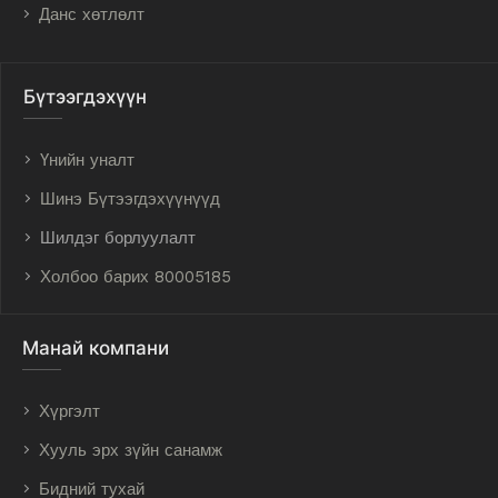
Данс хөтлөлт
Бүтээгдэхүүн
Үнийн уналт
Шинэ Бүтээгдэхүүнүүд
Шилдэг борлуулалт
Холбоо барих 80005185
Манай компани
Хүргэлт
Хууль эрх зүйн санамж
Бидний тухай