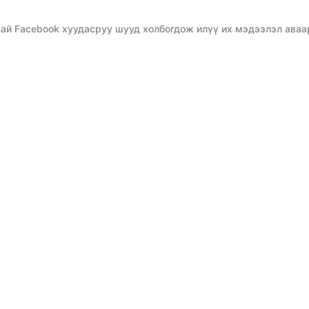
ай Facebook хуудасруу шууд холбогдож илүү их мэдээлэл аваа