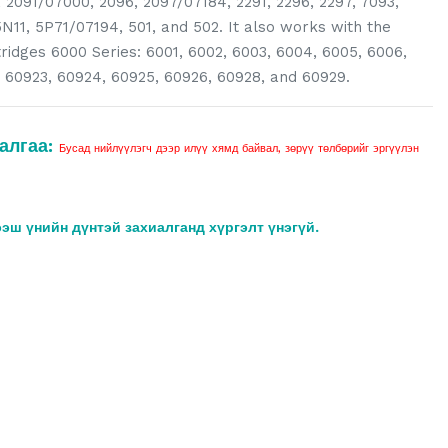
 2091/07000, 2096, 2097/07184, 2291, 2296, 2297, 7093,
N11, 5P71/07194, 501, and 502. It also works with the
ridges 6000 Series: 6001, 6002, 6003, 6004, 6005, 6006,
, 60923, 60924, 60925, 60926, 60928, and 60929.
алгаа:
Бусад нийлүүлэгч дээр илүү хямд байвал, зөрүү төлбөрийг эргүүлэн
ээш үнийн дүнтэй захиалганд хүргэлт үнэгүй.