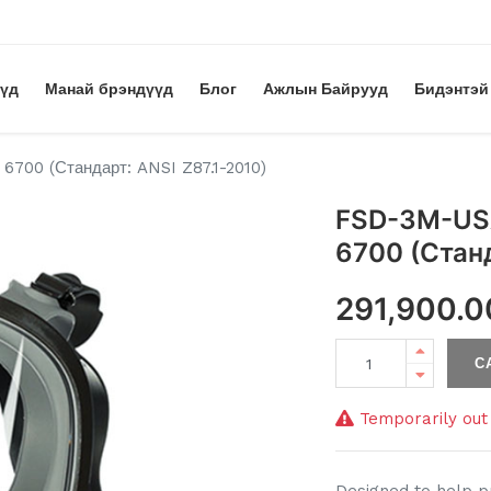
үүд
Манай брэндүүд
Блог
Ажлын Байрууд
Бидэнтэй
6700 (Стандарт: ANSI Z87.1-2010)
FSD-3M-USA
6700 (Станд
291,900.0
С
Temporarily out 