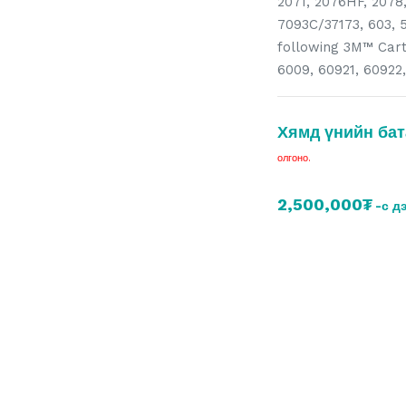
2071, 2076HF, 2078,
7093C/37173, 603, 5
following 3M™ Cart
6009, 60921, 60922
Хямд үнийн бат
олгоно.
2,500,000₮
-с д