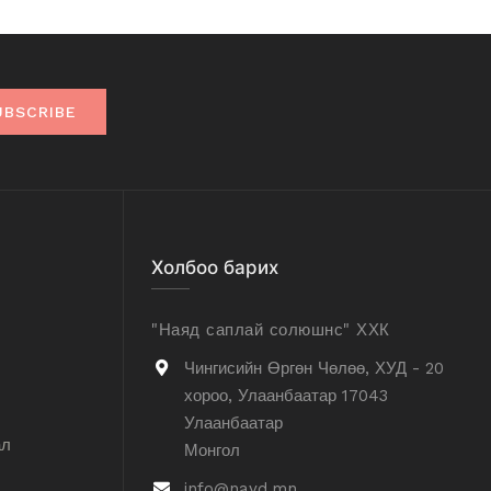
UBSCRIBE
Холбоо барих
"Наяд саплай солюшнс" ХХК
Чингисийн Өргөн Чөлөө, ХУД - 20
хороо, Улаанбаатар 17043
Улаанбаатар
ал
Монгол
info@nayd.mn