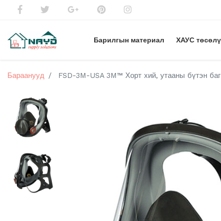
Барилгын материал
ХАУС төсөл
Бараанууд
FSD-3M-USA 3M™ Хорт хий, утааны бүтэн баг 