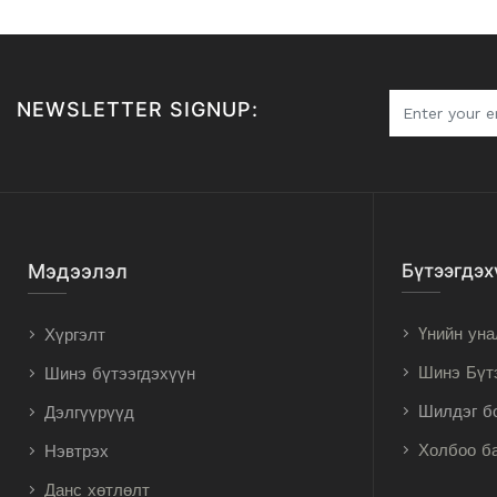
NEWSLETTER SIGNUP:
Мэдээлэл
Бүтээгдэх
Үнийн уна
Хүргэлт
Шинэ Бүт
Шинэ бүтээгдэхүүн
Шилдэг б
Дэлгүүрүүд
Холбоо б
Нэвтрэх
Данс хөтлөлт