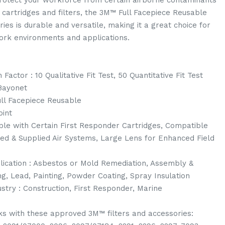
rotect your workforce from certain airborne contaminants
cartridges and filters, the 3M™ Full Facepiece Reusable
ies is durable and versatile, making it a great choice for
work environments and applications.
Factor : 10 Qualitative Fit Test, 50 Quantitative Fit Test
Bayonet
ull Facepiece Reusable
oint
ble with Certain First Responder Cartridges, Compatible
ed & Supplied Air Systems, Large Lens for Enhanced Field
cation : Asbestos or Mold Remediation, Assembly &
g, Lead, Painting, Powder Coating, Spray Insulation
ry : Construction, First Responder, Marine
s with these approved 3M™ filters and accessories: