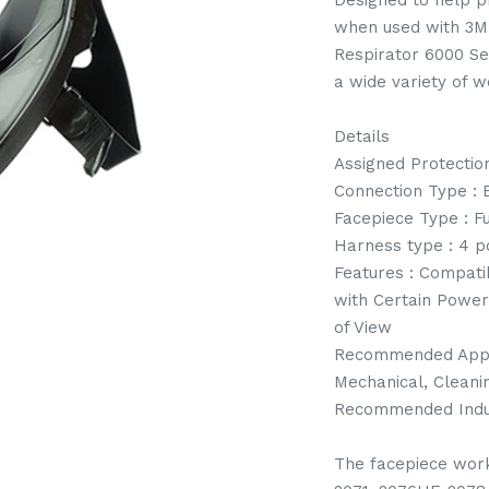
Designed to help p
when used with 3M 
Respirator 6000 Ser
a wide variety of 
Details
Assigned Protection 
Connection Type : 
Facepiece Type : F
Harness type : 4 p
Features : Compati
with Certain Power
of View
Recommended Appli
Mechanical, Cleanin
Recommended Indust
The facepiece work