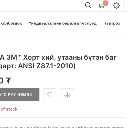
0
 холбогдох
Үйлдвэрлэлийн барилга төслүүд
Нэвтрэх
 3M™ Хорт хий, утааны бүтэн баг
арт: ANSI Z87.1-2010)
0
₮
АГС РУУ НЭМЭХ
of stock