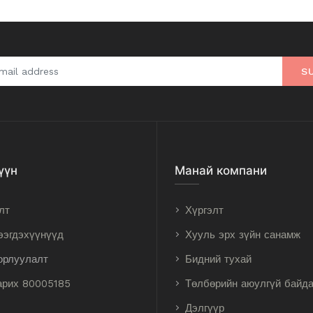
S
үүн
Манай компани
лт
Хүргэлт
ээгдэхүүнүүд
Хууль эрх зүйн санамж
орлуулалт
Бидний тухай
арих 80005185
Төлбөрийн аюулгүй байд
Дэлгүүр