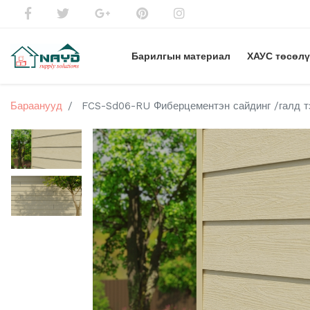
Барилгын материал
ХАУС төсөл
Бараанууд
FCS-Sd06-RU Фиберцементэн сайдинг /галд тэ