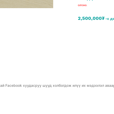
олгоно.
2,500,000₮
-с д
ай Facebook хуудасруу шууд холбогдож илүү их мэдээлэл аваа