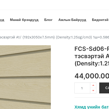
үүд
Манай брэндүүд
Блог
Ажлын Байрууд
Бидэнтэй
свэртэй A1/ (192x3050x7.5mm) (Density:1.25≤g/cm3) 1ш=0.58
FCS-Sd06-R
тэсвэртэй 
(Density:1
44,000.0
С
Хямд үнийн бат