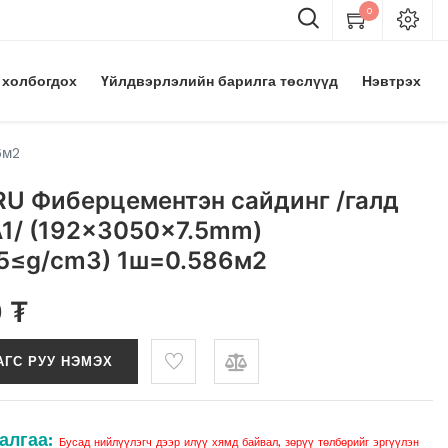
0
 холбогдох
Үйлдвэрлэлийн барилга төслүүд
Нэвтрэх
6м2
U Фиберцементэн сайдинг /галд
A1/ (192x3050x7.5mm)
.25≤g/cm3) 1ш=0.586м2
0
₮
АГС РУУ НЭМЭХ
алгаа:
Бусад нийлүүлэгч дээр илүү хямд байвал, зөрүү төлбөрийг эргүүлэн