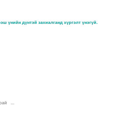
ээш үнийн дүнтэй захиалганд хүргэлт үнэгүй.
рай
...