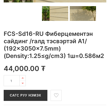
FCS-Sd16-RU Фиберцементэн
сайдинг /галд тэсвэртэй A1/
(192x3050x7.5mm)
(Density:1.25≤g/cm3) 1ш=0.586м2
44,000.00
₮
САГС РУУ НЭМЭХ