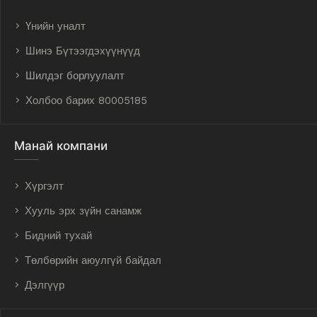
Үнийн уналт
Шинэ Бүтээгдэхүүнүүд
Шилдэг борлуулалт
Холбоо барих 80005185
Манай компани
Хүргэлт
Хууль эрх зүйн санамж
Бидний тухай
Төлбөрийн аюулгүй байдал
Дэлгүүр