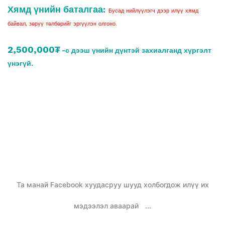
Хямд үнийн баталгаа:
Бусад нийлүүлэгч дээр илүү хямд
байвал, зөрүү төлбөрийг эргүүлэн олгоно.
2,500,000₮
-с дээш үнийн дүнтэй захиалганд хүргэлт
үнэгүй.
Та манай Facebook хуудасруу шууд холбогдож илүү их
мэдээлэл аваарай
...