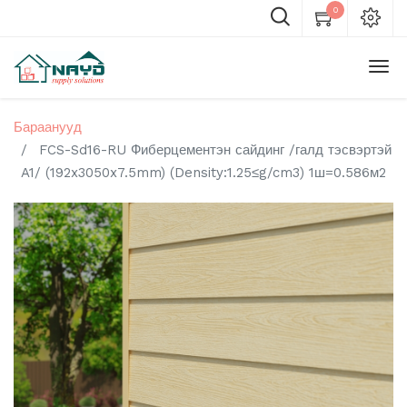
0
Бараанууд
FCS-Sd16-RU Фиберцементэн сайдинг /галд тэсвэртэй
A1/ (192x3050x7.5mm) (Density:1.25≤g/cm3) 1ш=0.586м2