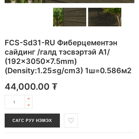
FCS-Sd31-RU Фиберцементэн
сайдинг /галд тэсвэртэй A1/
(192x3050x7.5mm)
(Density:1.25≤g/cm3) 1ш=0.586м2
44,000.00
₮
САГС РУУ НЭМЭХ