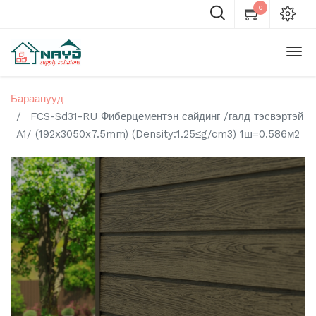
0
Бараанууд
FCS-Sd31-RU Фиберцементэн сайдинг /галд тэсвэртэй
A1/ (192x3050x7.5mm) (Density:1.25≤g/cm3) 1ш=0.586м2