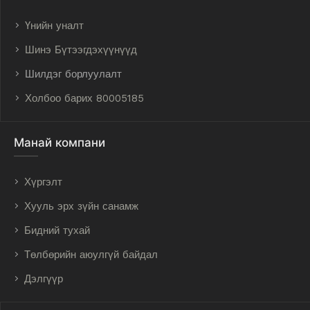
Үнийн уналт
Шинэ Бүтээгдэхүүнүүд
Шилдэг борлуулалт
Холбоо барих 80005185
Манай компани
Хүргэлт
Хууль эрх зүйн санамж
Бидний тухай
Төлбөрийн аюулгүй байдал
Дэлгүүр