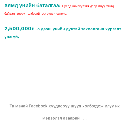
Хямд үнийн баталгаа:
Бусад нийлүүлэгч дээр илүү хямд
байвал, зөрүү төлбөрийг эргүүлэн олгоно.
2,500,000₮
-с дээш үнийн дүнтэй захиалганд хүргэлт
үнэгүй.
Та манай Facebook хуудасруу шууд холбогдож илүү их
мэдээлэл аваарай
...