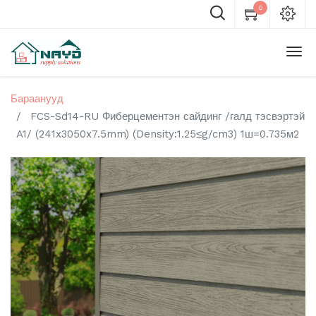
0
Бараанууд
FCS-Sd14-RU Фиберцементэн сайдинг /галд тэсвэртэй
A1/ (241x3050x7.5mm) (Density:1.25≤g/cm3) 1ш=0.735м2