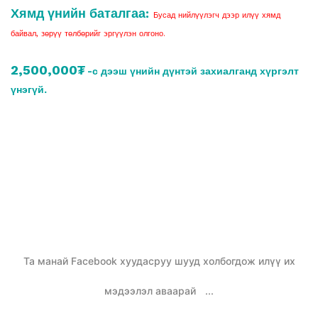
Хямд үнийн баталгаа:
Бусад нийлүүлэгч дээр илүү хямд
байвал, зөрүү төлбөрийг эргүүлэн олгоно.
2,500,000₮
-с дээш үнийн дүнтэй захиалганд хүргэлт
үнэгүй.
Та манай Facebook хуудасруу шууд холбогдож илүү их
мэдээлэл аваарай
...