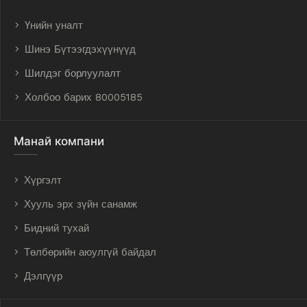
Үнийн уналт
Шинэ Бүтээгдэхүүнүүд
Шилдэг борлуулалт
Холбоо барих 80005185
Манай компани
Хүргэлт
Хууль эрх зүйн санамж
Бидний тухай
Төлбөрийн аюулгүй байдал
Дэлгүүр