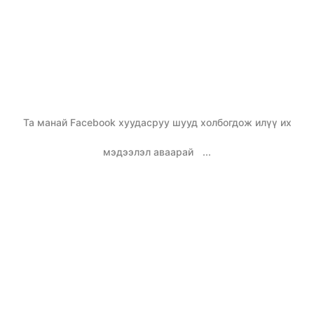
Та манай Facebook хуудасруу шууд холбогдож илүү их
мэдээлэл аваарай
...