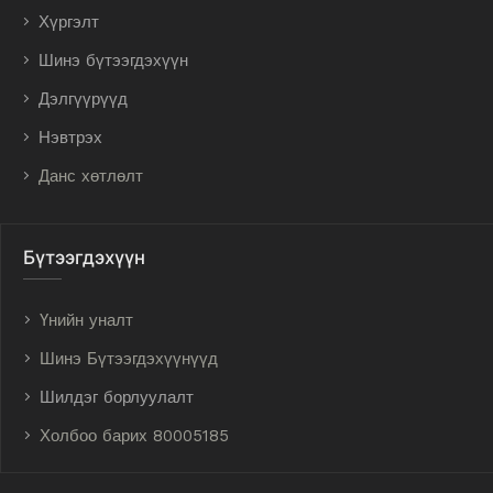
Хүргэлт
Шинэ бүтээгдэхүүн
Дэлгүүрүүд
Нэвтрэх
Данс хөтлөлт
Бүтээгдэхүүн
Үнийн уналт
Шинэ Бүтээгдэхүүнүүд
Шилдэг борлуулалт
Холбоо барих 80005185