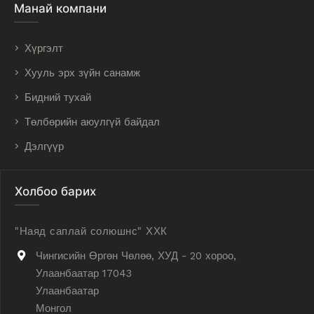
Манай компани
Хүргэлт
Хууль эрх зүйн санамж
Бидний тухай
Төлбөрийн аюулгүй байдал
Дэлгүүр
Холбоо барих
"Наяд саплай солюшнс" ХХК
Чингисийн Өргөн Чөлөө, ХУД - 20 хороо,
Улаанбаатар 17043
Улаанбаатар
Монгол