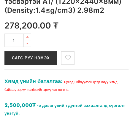
тэсвэртэй A1/ (1220x2440x8мм)
(Density:1.4≤g/cm3) 2.98m2
278,200.00
₮
САГС РУУ НЭМЭХ
Хямд үнийн баталгаа:
Бусад нийлүүлэгч дээр илүү хямд
байвал, зөрүү төлбөрийг эргүүлэн олгоно.
2,500,000₮
-с дээш үнийн дүнтэй захиалганд хүргэлт
үнэгүй.