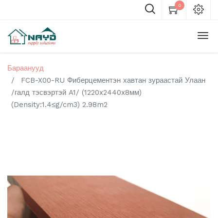
0
Бараанууд
FCB-X00-RU Фиберцементэн хавтан зураастай Улаан
/галд тэсвэртэй A1/ (1220x2440x8мм)
(Density:1.4≤g/cm3) 2.98m2