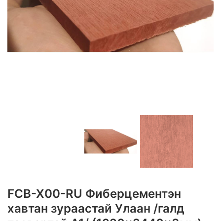
FCB-X00-RU Фиберцементэн
хавтан зураастай Улаан /галд