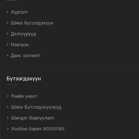
Хүргэлт
Шинэ бүтээгдэхүүн
Дэлгүүрүүд
Нэвтрэх
Данс хөтлөлт
Бүтээгдэхүүн
Үнийн уналт
Шинэ Бүтээгдэхүүнүүд
Шилдэг борлуулалт
Холбоо барих 80005185