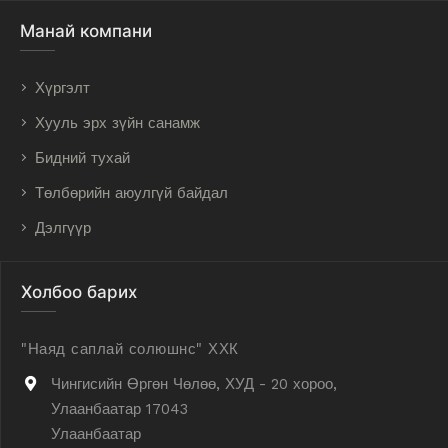
Манай компани
Хүргэлт
Хууль эрх зүйн санамж
Бидний тухай
Төлбөрийн аюулгүй байдал
Дэлгүүр
Холбоо барих
"Наяд саплай солюшнс" ХХК
Чингисийн Өргөн Чөлөө, ХУД - 20 хороо,
Улаанбаатар 17043
Улаанбаатар