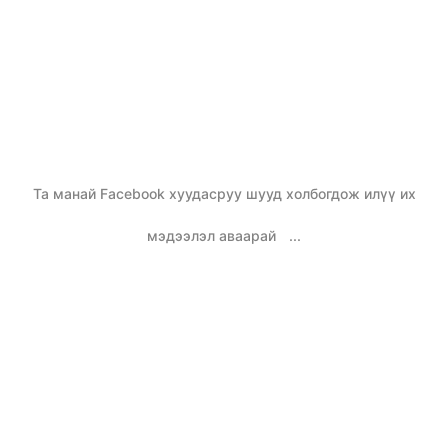
Та манай Facebook хуудасруу шууд холбогдож илүү их
мэдээлэл аваарай
...