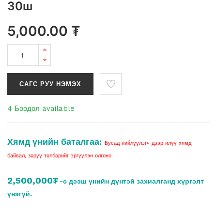
30ш
5,000.00
₮
САГС РУУ НЭМЭХ
4 Боодол available
Хямд үнийн баталгаа:
Бусад нийлүүлэгч дээр илүү хямд
байвал, зөрүү төлбөрийг эргүүлэн олгоно.
2,500,000₮
-с дээш үнийн дүнтэй захиалганд хүргэлт
үнэгүй.