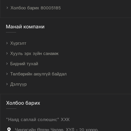
Холбоо барих 80005185
Манай компани
Хүргэлт
Хууль эрх зүйн санамж
Бидний тухай
Төлбөрийн аюулгүй байдал
Дэлгүүр
Холбоо барих
"Наяд саплай солюшнс" ХХК
Чингисийн Өргөн Чөлөө, ХУД - 20 хороо,