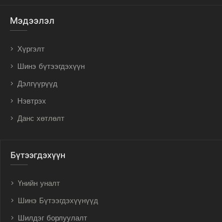
Мэдээлэл
Хүргэлт
Шинэ бүтээгдэхүүн
Дэлгүүрүүд
Нэвтрэх
Данс хөтлөлт
Бүтээгдэхүүн
Үнийн уналт
Шинэ Бүтээгдэхүүнүүд
Шилдэг борлуулалт