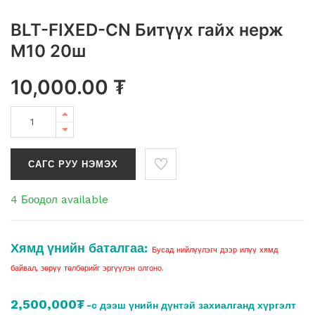
BLT-FIXED-CN Битүүх гайх нерж
M10 20ш
10,000.00
₮
САГС РУУ НЭМЭХ
4 Боодол available
Хямд үнийн баталгаа:
Бусад нийлүүлэгч дээр илүү хямд
байвал, зөрүү төлбөрийг эргүүлэн олгоно.
2,500,000₮
-с дээш үнийн дүнтэй захиалганд хүргэлт