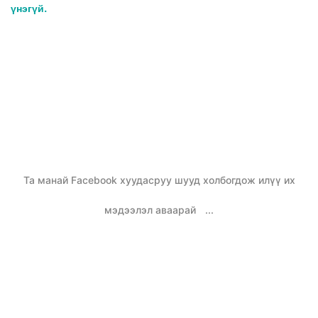
үнэгүй.
Та манай Facebook хуудасруу шууд холбогдож илүү их
мэдээлэл аваарай
...