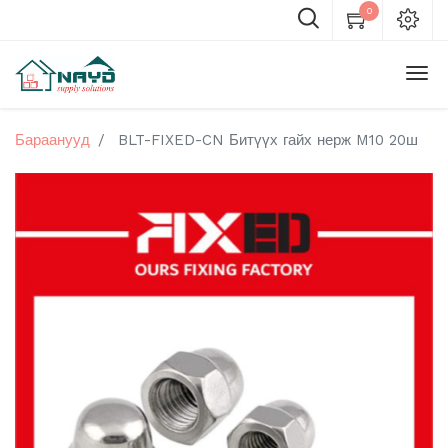
0
Бараанууд
BLT-FIXED-CN Битүүх гайх нерж M10 20ш