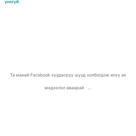
үнэгүй.
Та манай Facebook хуудасруу шууд холбогдож илүү их
мэдээлэл аваарай
...