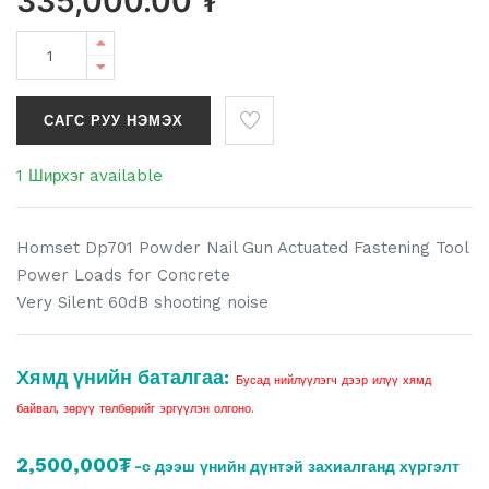
335,000.00
₮
САГС РУУ НЭМЭХ
1 Ширхэг available
Homset Dp701 Powder Nail Gun Actuated Fastening Tool
Power Loads for Concrete
Very Silent 60dB shooting noise
Хямд үнийн баталгаа:
Бусад нийлүүлэгч дээр илүү хямд
байвал, зөрүү төлбөрийг эргүүлэн олгоно.
2,500,000₮
-с дээш үнийн дүнтэй захиалганд хүргэлт