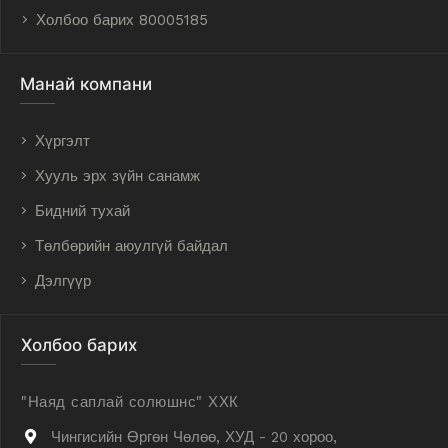
Холбоо барих 80005185
Манай компани
Хүргэлт
Хууль эрх зүйн санамж
Бидний тухай
Төлбөрийн аюулгүй байдал
Дэлгүүр
Холбоо барих
"Наяд саплай солюшнс" ХХК
Чингисийн Өргөн Чөлөө, ХУД - 20 хороо,