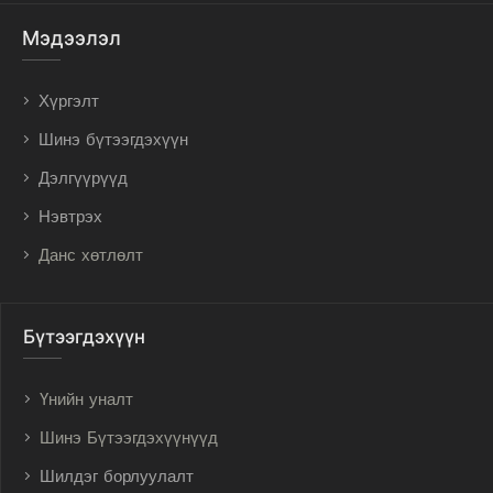
Мэдээлэл
Хүргэлт
Шинэ бүтээгдэхүүн
Дэлгүүрүүд
Нэвтрэх
Данс хөтлөлт
Бүтээгдэхүүн
Үнийн уналт
Шинэ Бүтээгдэхүүнүүд
Шилдэг борлуулалт