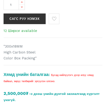
САГС РУУ НЭМЭХ
12 Ширхэг available
"300x18MM
High Carbon Steel
Color Box Packing"
Хямд үнийн баталгаа:
Бусад нийлүүлэгч дээр илүү хямд
байвал, зөрүү төлбөрийг эргүүлэн олгоно.
2,500,000₮
-с дээш үнийн дүнтэй захиалганд хүргэлт
үнэгүй.