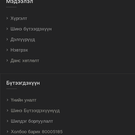
Мэдээлэл
Хүргэлт
Шинэ бүтээгдэхүүн
Дэлгүүрүүд
Нэвтрэх
Данс хөтлөлт
Бүтээгдэхүүн
Үнийн уналт
Шинэ Бүтээгдэхүүнүүд
Шилдэг борлуулалт
Холбоо барих 80005185