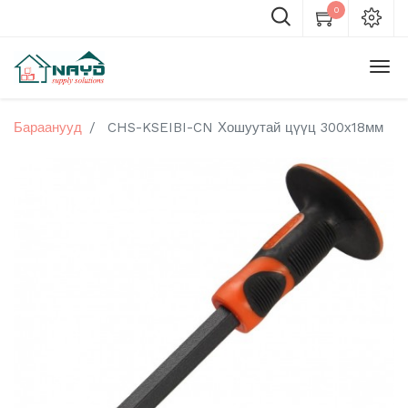
0
Бараанууд
CHS-KSEIBI-CN Хошуутай цүүц 300х18мм