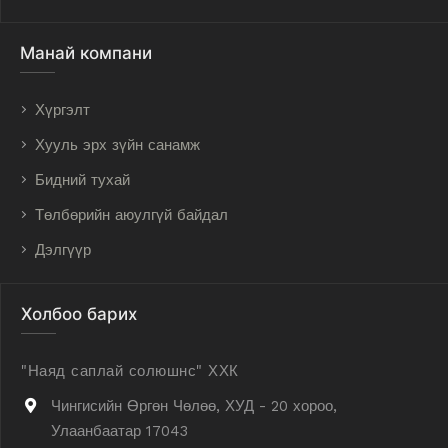
Манай компани
Хүргэлт
Хууль эрх зүйн санамж
Бидний тухай
Төлбөрийн аюулгүй байдал
Дэлгүүр
Холбоо барих
"Наяд саплай солюшнс" ХХК
Чингисийн Өргөн Чөлөө, ХУД - 20 хороо,
Улаанбаатар 17043