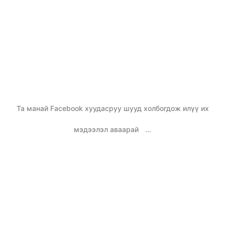
Та манай Facebook хуудасруу шууд холбогдож илүү их
мэдээлэл аваарай
...