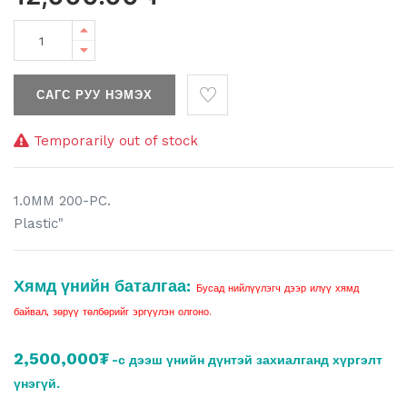
САГС РУУ НЭМЭХ
Temporarily out of stock
1.0MM 200-PC.
Plastic"
Хямд үнийн баталгаа:
Бусад нийлүүлэгч дээр илүү хямд
байвал, зөрүү төлбөрийг эргүүлэн олгоно.
2,500,000₮
-с дээш үнийн дүнтэй захиалганд хүргэлт
үнэгүй.