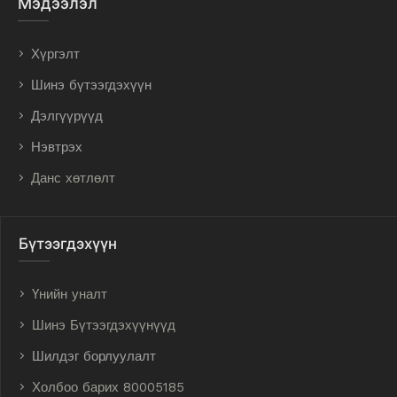
Мэдээлэл
Хүргэлт
Шинэ бүтээгдэхүүн
Дэлгүүрүүд
Нэвтрэх
Данс хөтлөлт
Бүтээгдэхүүн
Үнийн уналт
Шинэ Бүтээгдэхүүнүүд
Шилдэг борлуулалт
Холбоо барих 80005185