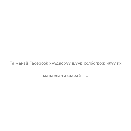
Та манай Facebook хуудасруу шууд холбогдож илүү их
мэдээлэл аваарай
...