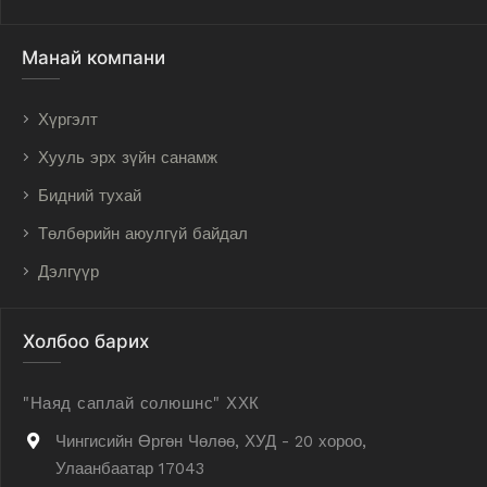
Манай компани
Хүргэлт
Хууль эрх зүйн санамж
Бидний тухай
Төлбөрийн аюулгүй байдал
Дэлгүүр
Холбоо барих
"Наяд саплай солюшнс" ХХК
Чингисийн Өргөн Чөлөө, ХУД - 20 хороо,
Улаанбаатар 17043