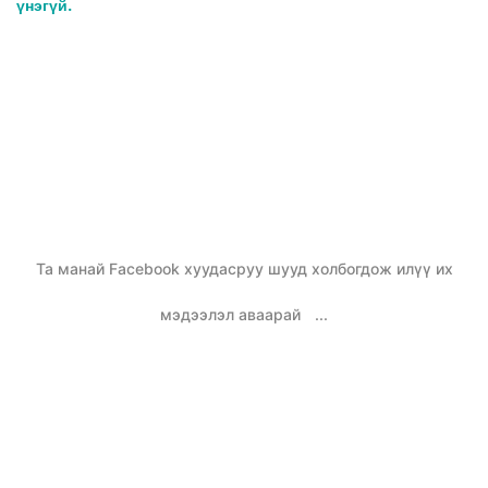
үнэгүй.
Та манай Facebook хуудасруу шууд холбогдож илүү их
мэдээлэл аваарай
...