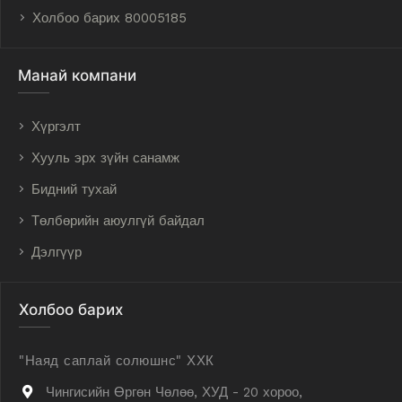
Холбоо барих 80005185
Манай компани
Хүргэлт
Хууль эрх зүйн санамж
Бидний тухай
Төлбөрийн аюулгүй байдал
Дэлгүүр
Холбоо барих
"Наяд саплай солюшнс" ХХК
Чингисийн Өргөн Чөлөө, ХУД - 20 хороо,