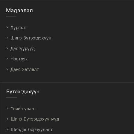
Мэдээлэл
Хүргэлт
Шинэ бүтээгдэхүүн
Дэлгүүрүүд
Нэвтрэх
Данс хөтлөлт
Бүтээгдэхүүн
Үнийн уналт
Шинэ Бүтээгдэхүүнүүд
Шилдэг борлуулалт