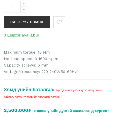
САГС РУУ НЭМЭХ
3 Ширхэг available
Maximum torque: 10 Nm
No-load speed: 0-1600 r.p.m.
Capacity screws: 6 mm
Voltage/frequency: 220-240V/50-60Hz"
Хямд үнийн баталгаа:
Бусад нийлүүлэгч дээр илүү хямд
байвал, зөрүү төлбөрийг эргүүлэн олгоно.
2,500,000₮
-с дээш үнийн дүнтэй захиалганд хүргэлт