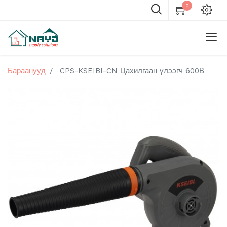
0
Бараанууд
CPS-KSEIBI-CN Цахилгаан үлээгч 600В