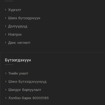
Хүргэлт
Шинэ бүтээгдэхүүн
Дэлгүүрүүд
Нэвтрэх
Данс хөтлөлт
Бүтээгдэхүүн
Үнийн уналт
Шинэ Бүтээгдэхүүнүүд
Шилдэг борлуулалт
Холбоо барих 80005185