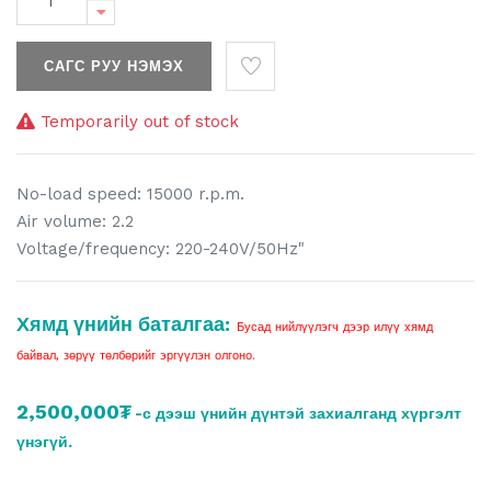
САГС РУУ НЭМЭХ
Temporarily out of stock
No-load speed: 15000 r.p.m.
Air volume: 2.2
Voltage/frequency: 220-240V/50Hz"
Хямд үнийн баталгаа:
Бусад нийлүүлэгч дээр илүү хямд
байвал, зөрүү төлбөрийг эргүүлэн олгоно.
2,500,000₮
-с дээш үнийн дүнтэй захиалганд хүргэлт
үнэгүй.