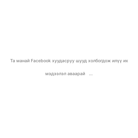
Та манай Facebook хуудасруу шууд холбогдож илүү их
мэдээлэл аваарай
...