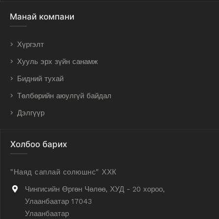
Манай компани
Хүргэлт
Хууль эрх зүйн санамж
Бидний тухай
Төлбөрийн аюулгүй байдал
Дэлгүүр
Холбоо барих
"Наяд саплай солюшнс" ХХК
Чингисийн Өргөн Чөлөө, ХУД - 20 хороо,
Улаанбаатар 17043
Улаанбаатар