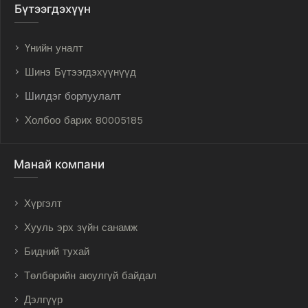
Бүтээгдэхүүн
Үнийн уналт
Шинэ Бүтээгдэхүүнүүд
Шилдэг борлуулалт
Холбоо барих 80005185
Манай компани
Хүргэлт
Хууль эрх зүйн санамж
Бидний тухай
Төлбөрийн аюулгүй байдал
Дэлгүүр