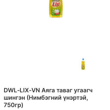
DWL‑LIX‑VN Аяга таваг угаагч
шингэн (Нимбэгний үнэртэй,
750гр)