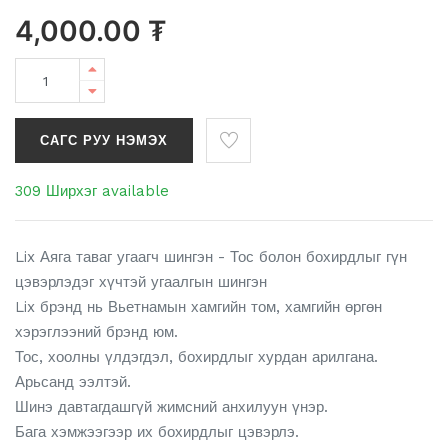
4,000.00
₮
САГС РУУ НЭМЭХ
309 Ширхэг available
Lix Аяга таваг угаагч шингэн - Тос болон бохирдлыг гүн
цэвэрлэдэг хүчтэй угаалгын шингэн
Lix брэнд нь Вьетнамын хамгийн том, хамгийн өргөн
хэрэглээний брэнд юм.
Тос, хоолны үлдэгдэл, бохирдлыг хурдан арилгана.
Арьсанд ээлтэй.
Шинэ давтагдашгүй жимсний анхилуун үнэр.
Бага хэмжээгээр их бохирдлыг цэвэрлэ.