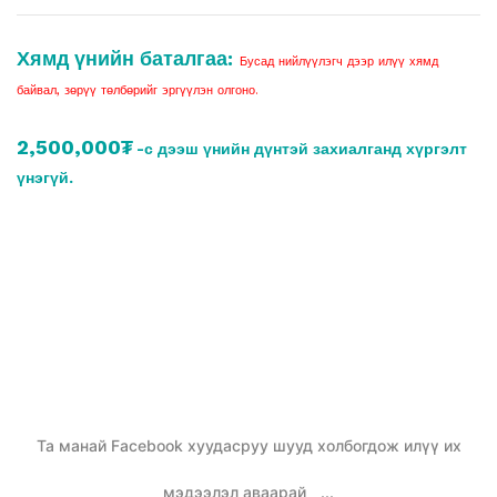
Хямд үнийн баталгаа:
Бусад нийлүүлэгч дээр илүү хямд
байвал, зөрүү төлбөрийг эргүүлэн олгоно.
2,500,000₮
-с дээш үнийн дүнтэй захиалганд хүргэлт
үнэгүй.
Та манай Facebook хуудасруу шууд холбогдож илүү их
мэдээлэл аваарай
...