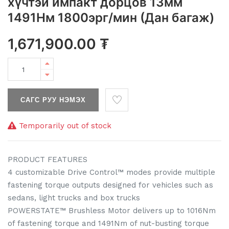
хүчтэй импакт дорцов 13мм
1491Нм 1800эрг/мин (Дан багаж)
1,671,900.00
₮
САГС РУУ НЭМЭХ
Temporarily out of stock
PRODUCT FEATURES
4 customizable Drive Control™ modes provide multiple
fastening torque outputs designed for vehicles such as
sedans, light trucks and box trucks
POWERSTATE™ Brushless Motor delivers up to 1016Nm
of fastening torque and 1491Nm of nut-busting torque