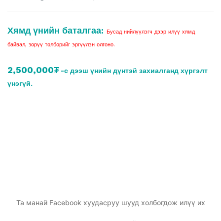
Хямд үнийн баталгаа:
Бусад нийлүүлэгч дээр илүү хямд
байвал, зөрүү төлбөрийг эргүүлэн олгоно.
2,500,000₮
-с дээш үнийн дүнтэй захиалганд хүргэлт
үнэгүй.
Та манай Facebook хуудасруу шууд холбогдож илүү их