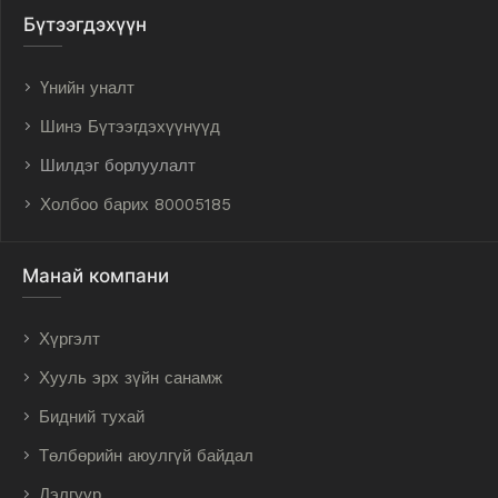
Бүтээгдэхүүн
Үнийн уналт
Шинэ Бүтээгдэхүүнүүд
Шилдэг борлуулалт
Холбоо барих 80005185
Манай компани
Хүргэлт
Хууль эрх зүйн санамж
Бидний тухай
Төлбөрийн аюулгүй байдал
Дэлгүүр