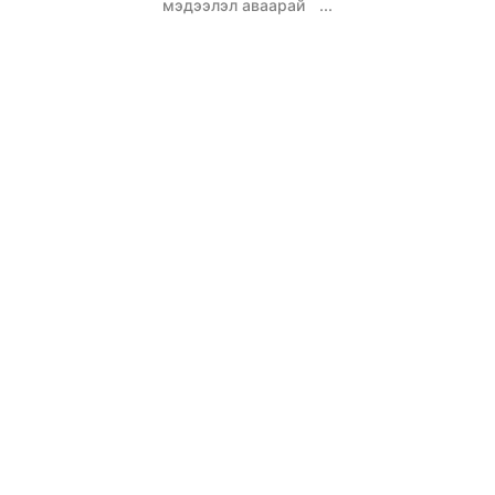
мэдээлэл аваарай
...