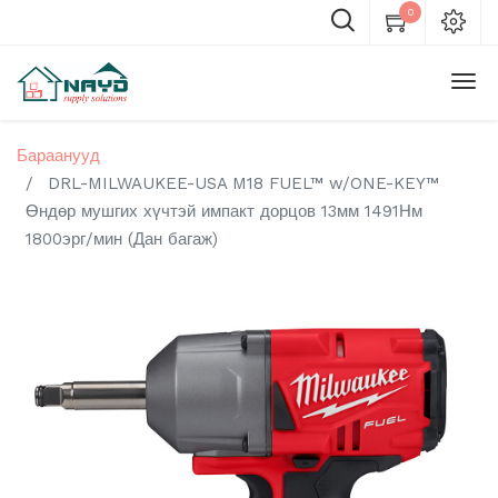
0
Бараанууд
DRL-MILWAUKEE-USA M18 FUEL™ w/ONE-KEY™
Өндөр мушгих хүчтэй импакт дорцов 13мм 1491Нм
1800эрг/мин (Дан багаж)