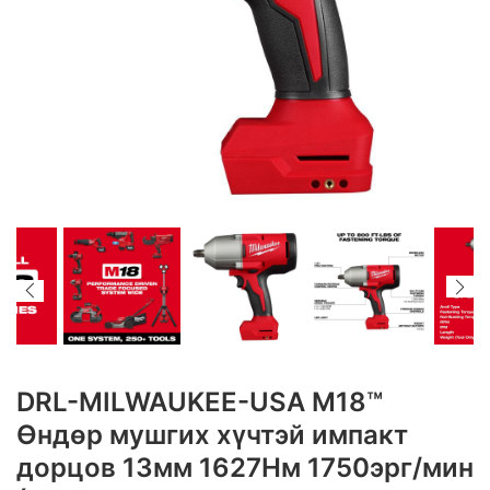
DRL-MILWAUKEE-USA M18™
Өндөр мушгих хүчтэй импакт
дорцов 13мм 1627Нм 1750эрг/мин