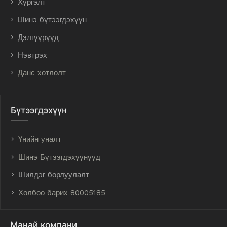
Хүргэлт
Шинэ бүтээгдэхүүн
Дэлгүүрүүд
Нэвтрэх
Данс хөтлөлт
Бүтээгдэхүүн
Үнийн уналт
Шинэ Бүтээгдэхүүнүүд
Шилдэг борлуулалт
Холбоо барих 80005185
Манай компани