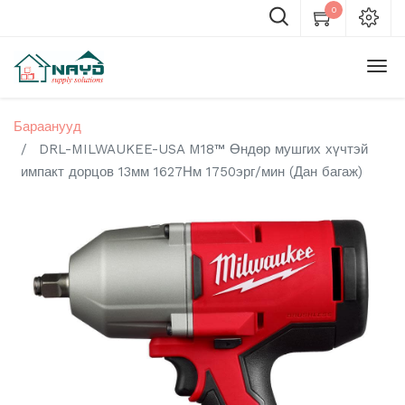
0
Бараанууд
DRL-MILWAUKEE-USA M18™ Өндөр мушгих хүчтэй
импакт дорцов 13мм 1627Нм 1750эрг/мин (Дан багаж)