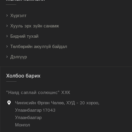
Хүргэлт
Хууль эрх зүйн санамж
Бидний тухай
Төлбөрийн аюулгүй байдал
Дэлгүүр
Холбоо барих
"Наяд саплай солюшнс" ХХК
Чингисийн Өргөн Чөлөө, ХУД - 20 хороо,
Улаанбаатар 17043
Улаанбаатар
Монгол