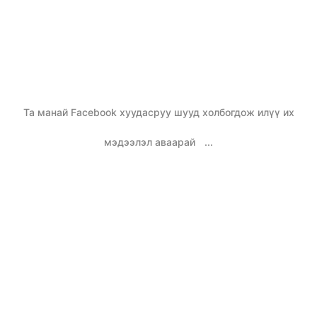
Та манай Facebook хуудасруу шууд холбогдож илүү их
мэдээлэл аваарай
...