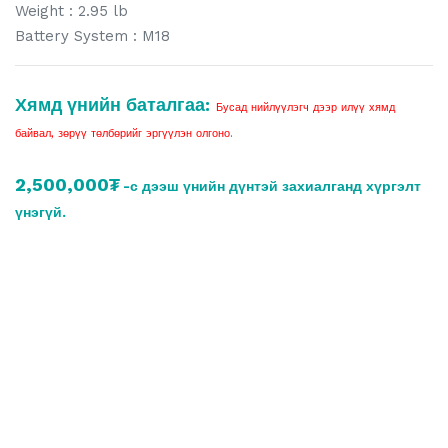
Weight : 2.95 lb
Battery System : M18
Хямд үнийн баталгаа:
Бусад нийлүүлэгч дээр илүү хямд
байвал, зөрүү төлбөрийг эргүүлэн олгоно.
2,500,000₮
-с дээш үнийн дүнтэй захиалганд хүргэлт
үнэгүй.