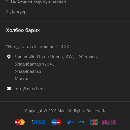
Төлбөрийн аюулгүй байдал
Дэлгүүр
Холбоо барих
"Наяд саплай солюшнс" ХХК
Чингисийн Өргөн Чөлөө, ХУД - 20 хороо,
Улаанбаатар 17043
Улаанбаатар
Монгол
info@nayd.mn
Copyright © 2018 Alan. All Rights Reserved.