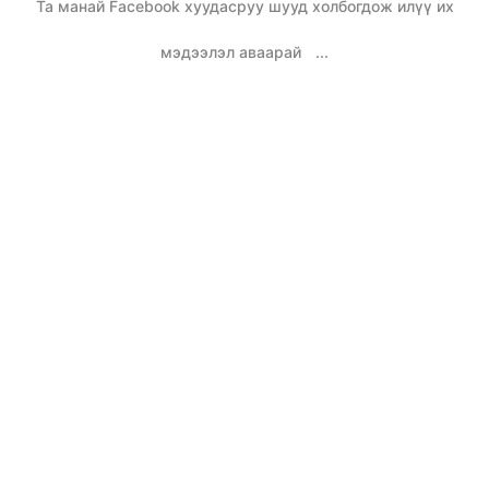
Та манай Facebook хуудасруу шууд холбогдож илүү их
мэдээлэл аваарай
...