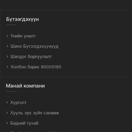
Бүтээгдэхүүн
Үнийн уналт
Шинэ Бүтээгдэхүүнүүд
Шилдэг борлуулалт
Холбоо барих 80005185
Манай компани
Хүргэлт
Хууль эрх зүйн санамж
Бидний тухай