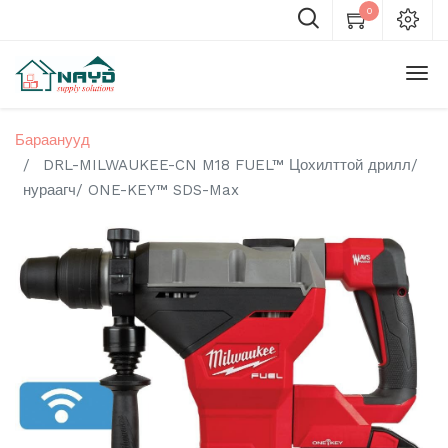
0
Бараанууд
DRL-MILWAUKEE-CN M18 FUEL™ Цохилттой дрилл/
нураагч/ ONE-KEY™ SDS-Max