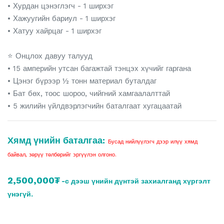
• Хурдан цэнэглэгч - 1 ширхэг
• Хажуугийн бариул - 1 ширхэг
• Хатуу хайрцаг - 1 ширхэг
⭐ Онцлох давуу талууд
• 15 амперийн утсан багажтай тэнцэх хүчийг гаргана
• Цэнэг бүрээр ½ тонн материал буталдаг
• Бат бөх, тоос шороо, чийгний хамгаалалттай
• 5 жилийн үйлдвэрлэгчийн баталгаат хугацаатай
Хямд үнийн баталгаа:
Бусад нийлүүлэгч дээр илүү хямд
байвал, зөрүү төлбөрийг эргүүлэн олгоно.
2,500,000₮
-с дээш үнийн дүнтэй захиалганд хүргэлт
үнэгүй.