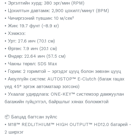
• Эргэлтийн хурд: 380 эрг/мин (RPM)
• Цохилтын давтамж: 2,900 цохилт/минут (BPM)
• Чичиргээний түвшин: 10 м/сек²
• Жин: 19.7 фунт (~8.9 кг)
• Хэмжээ:
• Урт: 27.6 инч (70.1 см)
• Өргөн: 7.9 инч (20.1 см)
• Өндөр: 22.64 инч (57.5 см)
• Чакны төрөл: SDS Max
• Горим: 2 горимтой – эргэдэг цүүц болон зөвхөн цүүц
• Аюулгүйн систем: AUTOSTOP™ E-Clutch (багаж гацах
үед 45° эргэж автоматаар зогсоно)
• Ухаалаг удирдлага: ONE-KEY™ системээр дамжуулан
багажийн гүйцэтгэл, байршлыг хянах боломжтой
📦 Багцад багтсан зүйлс
• M18™ REDLITHIUM™ HIGH OUTPUT™ HD12.0 батарей -
2 ширхэг