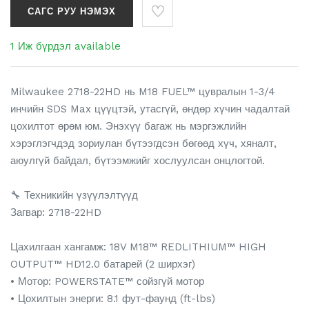
САГС РУУ НЭМЭХ
1 Иж бүрдэл available
Milwaukee 2718-22HD нь M18 FUEL™ цувралын 1-3/4
инчийн SDS Max цүүцтэй, утасгүй, өндөр хүчин чадалтай
цохилтот өрөм юм. Энэхүү багаж нь мэргэжлийн
хэрэглэгчдэд зориулан бүтээгдсэн бөгөөд хүч, хяналт,
аюулгүй байдал, бүтээмжийг хослуулсан онцлогтой.
🔧 Техникийн үзүүлэлтүүд
Загвар: 2718-22HD
Цахилгаан хангамж: 18V M18™ REDLITHIUM™ HIGH
OUTPUT™ HD12.0 батарей (2 ширхэг)
• Мотор: POWERSTATE™ сойзгүй мотор
• Цохилтын энерги: 8.1 фут-фаунд (ft-lbs)