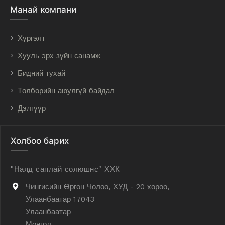
Манай компани
Хүргэлт
Хууль эрх зүйн санамж
Бидний тухай
Төлбөрийн аюулгүй байдал
Дэлгүүр
Холбоо барих
"Наяд саплай солюшнс" ХХК
Чингисийн Өргөн Чөлөө, ХУД - 20 хороо,
Улаанбаатар 17043
Улаанбаатар
Монгол