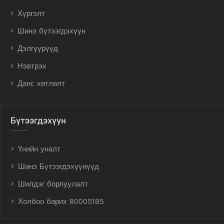
Хүргэлт
Шинэ бүтээгдэхүүн
Дэлгүүрүүд
Нэвтрэх
Данс хөтлөлт
Бүтээгдэхүүн
Үнийн уналт
Шинэ Бүтээгдэхүүнүүд
Шилдэг борлуулалт
Холбоо барих 80005185