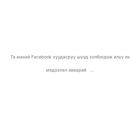
Та манай Facebook хуудасруу шууд холбогдож илүү их
мэдээлэл аваарай
...