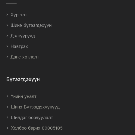
Хүргэлт
Шинэ бүтээгдэхүүн
Дэлгүүрүүд
Нэвтрэх
Данс хөтлөлт
Бүтээгдэхүүн
Үнийн уналт
Шинэ Бүтээгдэхүүнүүд
Шилдэг борлуулалт
Холбоо барих 80005185