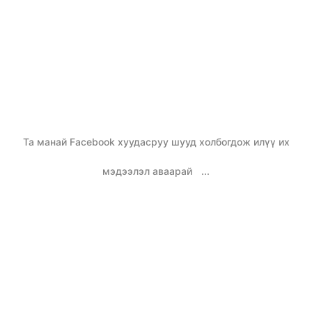
Та манай Facebook хуудасруу шууд холбогдож илүү их
мэдээлэл аваарай
...