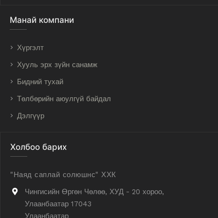
Манай компани
Хүргэлт
Хууль эрх зүйн санамж
Бидний тухай
Төлбөрийн аюулгүй байдал
Дэлгүүр
Холбоо барих
"Наяд саплай солюшнс" ХХК
Чингисийн Өргөн Чөлөө, ХУД - 20 хороо,
Улаанбаатар 17043
Улаанбаатар