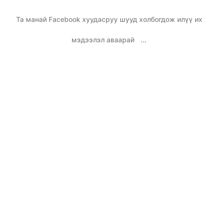
Та манай Facebook хуудасруу шууд холбогдож илүү их
мэдээлэл аваарай
...