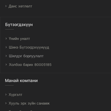
Данс хөтлөлт
Бүтээгдэхүүн
Үнийн уналт
Шинэ Бүтээгдэхүүнүүд
Шилдэг борлуулалт
Холбоо барих 80005185
Манай компани
Хүргэлт
Хууль эрх зүйн санамж