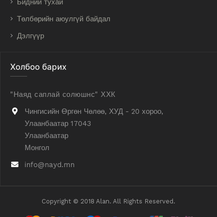
Бидний тухай
Төлбөрийн аюулгүй байдал
Дэлгүүр
Холбоо барих
"Наяд саплай солюшнс" ХХК
Чингисийн Өргөн Чөлөө, ХУД - 20 хороо,
Улаанбаатар 17043
Улаанбаатар
Монгол
info@nayd.mn
Copyright © 2018 Alan. All Rights Reserved.