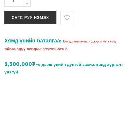
САГС РУУ НЭМЭХ
Хямд үнийн баталгаа:
Бусад нийлүүлэгч дээр илүү хямд
байвал, зөрүү төлбөрийг эргүүлэн олгоно.
2,500,000₮
-с дээш үнийн дүнтэй захиалганд хүргэлт
үнэгүй.