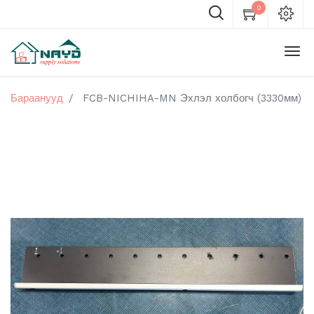
0
Бараанууд
FCB-NICHIHA-MN Эхлэл холбогч (3330мм)