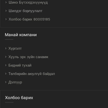
Шинэ Бүтээгдэхүүнүүд
Шилдэг борлуулалт
Холбоо барих 80005185
Манай компани
Хүргэлт
Хууль эрх зүйн санамж
Бидний тухай
Төлбөрийн аюулгүй байдал
Дэлгүүр
Холбоо барих