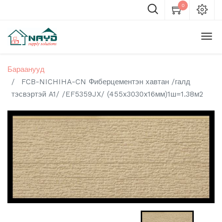
0
Бараанууд
FCB-NICHIHA-CN Фиберцементэн хавтан /галд
тэсвэртэй A1/ /EF5359JX/ (455x3030x16мм)1ш=1.38м2