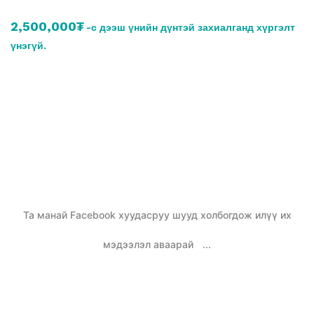
2,500,000₮
-с дээш үнийн дүнтэй захиалганд хүргэлт
үнэгүй.
Та манай Facebook хуудасруу шууд холбогдож илүү их
мэдээлэл аваарай
...