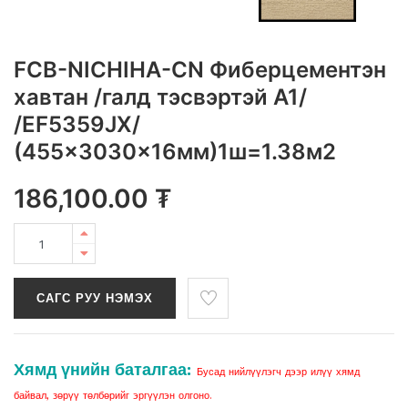
FCB-NICHIHA-CN Фиберцементэн
хавтан /галд тэсвэртэй A1/
/EF5359JX/
(455x3030x16мм)1ш=1.38м2
186,100.00
₮
САГС РУУ НЭМЭХ
Хямд үнийн баталгаа:
Бусад нийлүүлэгч дээр илүү хямд
байвал, зөрүү төлбөрийг эргүүлэн олгоно.