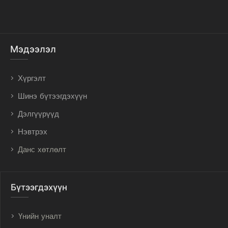
Мэдээлэл
Хүргэлт
Шинэ бүтээгдэхүүн
Дэлгүүрүүд
Нэвтрэх
Данс хөтлөлт
Бүтээгдэхүүн
Үнийн уналт