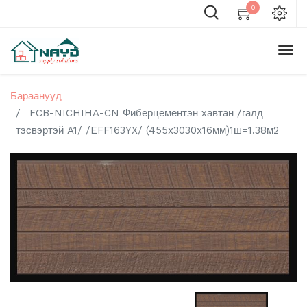
0
Бараанууд
FCB-NICHIHA-CN Фиберцементэн хавтан /галд
тэсвэртэй A1/ /EFF163YX/ (455x3030x16мм)1ш=1.38м2