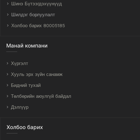
Шинэ Бүтээгдэхүүнүүд
Шилдэг борлуулалт
Холбоо барих 80005185
Манай компани
Хүргэлт
Хууль эрх зүйн санамж
Бидний тухай
Төлбөрийн аюулгүй байдал
Дэлгүүр
Холбоо барих