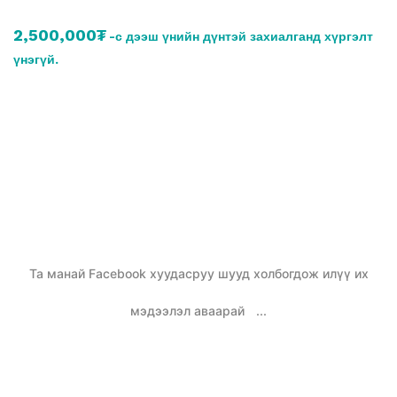
2,500,000₮
-с дээш үнийн дүнтэй захиалганд хүргэлт
үнэгүй.
Та манай Facebook хуудасруу шууд холбогдож илүү их
мэдээлэл аваарай
...