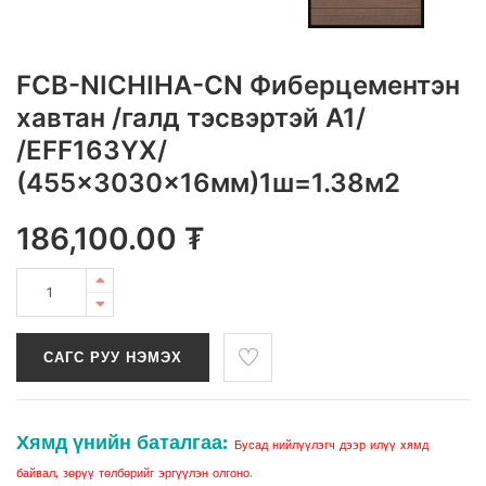
FCB-NICHIHA-CN Фиберцементэн
хавтан /галд тэсвэртэй A1/
/EFF163YX/
(455x3030x16мм)1ш=1.38м2
186,100.00
₮
САГС РУУ НЭМЭХ
Хямд үнийн баталгаа:
Бусад нийлүүлэгч дээр илүү хямд
байвал, зөрүү төлбөрийг эргүүлэн олгоно.