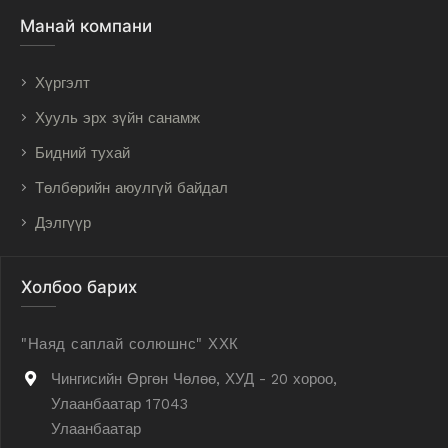
Манай компани
Хүргэлт
Хууль эрх зүйн санамж
Бидний тухай
Төлбөрийн аюулгүй байдал
Дэлгүүр
Холбоо барих
"Наяд саплай солюшнс" ХХК
Чингисийн Өргөн Чөлөө, ХУД - 20 хороо,
Улаанбаатар 17043
Улаанбаатар