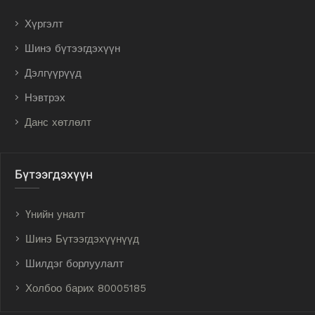
Хүргэлт
Шинэ бүтээгдэхүүн
Дэлгүүрүүд
Нэвтрэх
Данс хөтлөлт
Бүтээгдэхүүн
Үнийн уналт
Шинэ Бүтээгдэхүүнүүд
Шилдэг борлуулалт
Холбоо барих 80005185