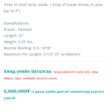
Fires 10 shot strip loads, 1 strip of loads drives 10 pins
(up to 3")
Specifications
Brand : Ramset
Length: 15"
Weight: 5.25 lbs.
Muzzle Bushing O.D.: 9/16"
Maximum Pin Length: 2-1/2" (3" w/Washer)
Хямд үнийн баталгаа:
Бусад нийлүүлэгч дээр илүү хямд
байвал, зөрүү төлбөрийг эргүүлэн олгоно.
2,500,000₮
-с дээш үнийн дүнтэй захиалганд хүргэлт
үнэгүй.