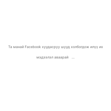
Та манай Facebook хуудасруу шууд холбогдож илүү их
мэдээлэл аваарай
...