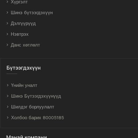
Хүргэлт
Шинэ бүтээгдэхүүн
Дэлгүүрүүд
Нэвтрэх
Данс хөтлөлт
Бүтээгдэхүүн
Үнийн уналт
Шинэ Бүтээгдэхүүнүүд
Шилдэг борлуулалт
Холбоо барих 80005185
Манай компани