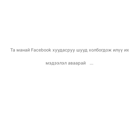
Та манай Facebook хуудасруу шууд холбогдож илүү их
мэдээлэл аваарай
...