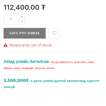
112,400.00
₮
САГС РУУ НЭМЭХ
Temporarily out of stock
Хямд үнийн баталгаа:
Бусад нийлүүлэгч дээр илүү хямд
байвал, зөрүү төлбөрийг эргүүлэн олгоно.
2,500,000₮
-с дээш үнийн дүнтэй захиалганд хүргэлт
үнэгүй.