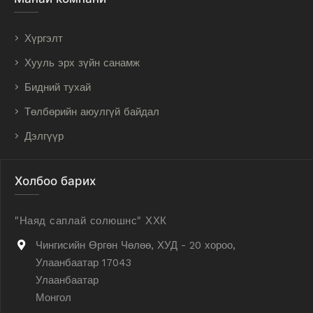
Хүргэлт
Хууль эрх зүйн санамж
Бидний тухай
Төлбөрийн аюулгүй байдал
Дэлгүүр
Холбоо барих
"Наяд саплай солюшнс" ХХК
Чингисийн Өргөн Чөлөө, ХУД - 20 хороо,
Улаанбаатар 17043
Улаанбаатар
Монгол