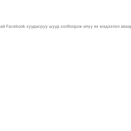
ай Facebook хуудасруу шууд холбогдож илүү их мэдээлэл аваа