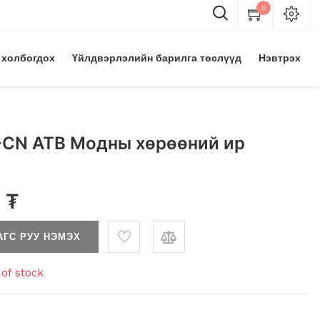
0
 холбогдох
Үйлдвэрлэлийн барилга төслүүд
Нэвтрэх
-CN ATB Модны хөрөөний ир
0
₮
АГС РУУ НЭМЭХ
of stock