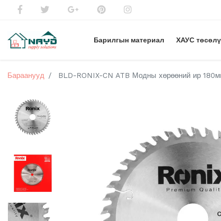
Барилгын материал
ХАУС төсөл
Бараанууд
BLD-RONIX-CN ATB Модны хөрөөний ир 180