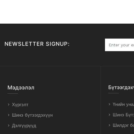
NEWSLETTER SIGNUP:
Мэдээлэл
Бүтээгдэх
Үнийн уна
Хүргэлт
Шинэ Бүт
Шинэ бүтээгдэхүүн
Шилдэг б
Дэлгүүрүүд