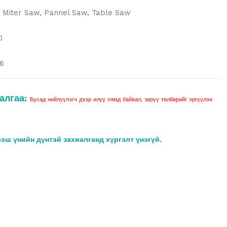
, Miter Saw, Pannel Saw, Table Saw
0
6
алгаа:
Бусад нийлүүлэгч дээр илүү хямд байвал, зөрүү төлбөрийг эргүүлэн
ээш үнийн дүнтэй захиалганд хүргэлт үнэгүй.