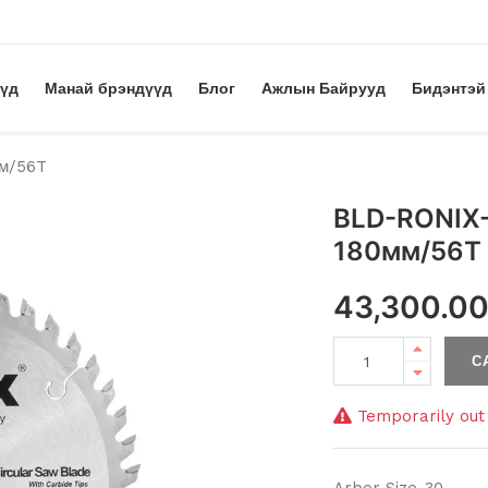
үүд
Манай брэндүүд
Блог
Ажлын Байрууд
Бидэнтэй
мм/56T
BLD-RONIX
180мм/56T
43,300.0
С
Temporarily out 