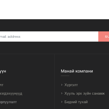
S
үүн
Манай компани
лт
Хүргэлт
ээгдэхүүнүүд
Хууль эрх зүйн санамж
орлуулалт
Бидний тухай