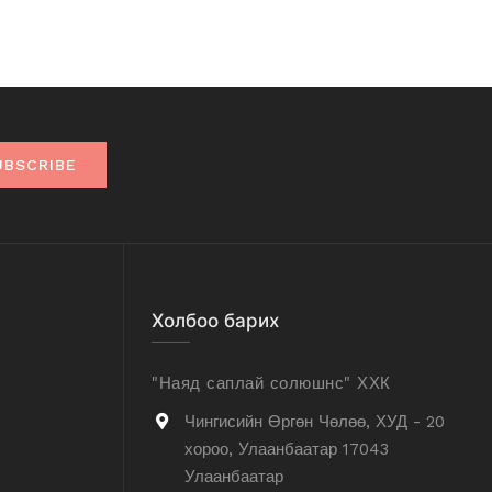
UBSCRIBE
Холбоо барих
"Наяд саплай солюшнс" ХХК
Чингисийн Өргөн Чөлөө, ХУД - 20
хороо, Улаанбаатар 17043
Улаанбаатар