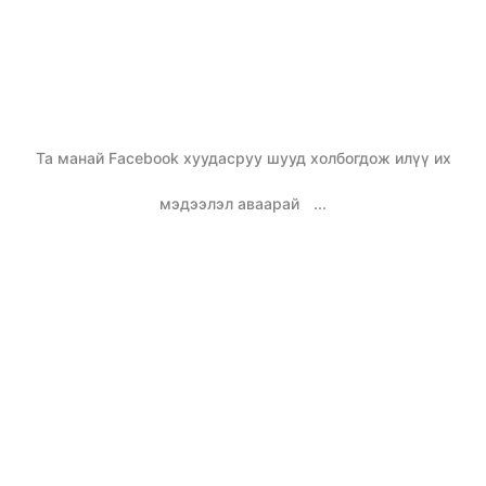
Та манай Facebook хуудасруу шууд холбогдож илүү их
мэдээлэл аваарай
...