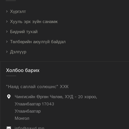
Хүргэлт
Хууль эрх зүйн санамж
Бидний тухай
Төлбөрийн аюулгүй байдал
Дэлгүүр
Холбоо барих
"Наяд саплай солюшнс" ХХК
Чингисийн Өргөн Чөлөө, ХУД - 20 хороо,
Улаанбаатар 17043
Улаанбаатар
Монгол
info@nayd.mn