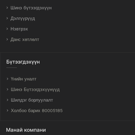
Шинэ бүтээгдэхүүн
Дэлгүүрүүд
Нэвтрэх
Данс хөтлөлт
Бүтээгдэхүүн
Үнийн уналт
Шинэ Бүтээгдэхүүнүүд
Шилдэг борлуулалт
Холбоо барих 80005185
Манай компани