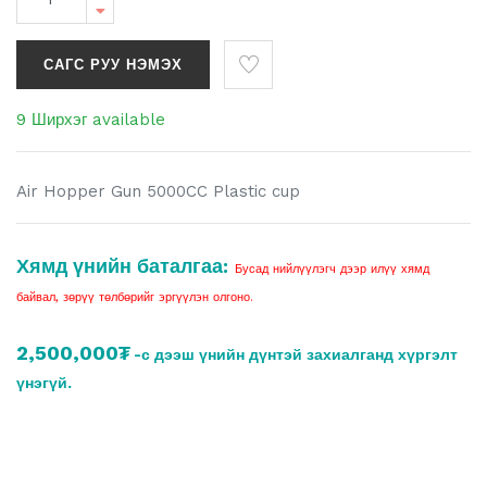
САГС РУУ НЭМЭХ
9 Ширхэг available
Air Hopper Gun 5000CC Plastic cup
Хямд үнийн баталгаа:
Бусад нийлүүлэгч дээр илүү хямд
байвал, зөрүү төлбөрийг эргүүлэн олгоно.
2,500,000₮
-с дээш үнийн дүнтэй захиалганд хүргэлт
үнэгүй.