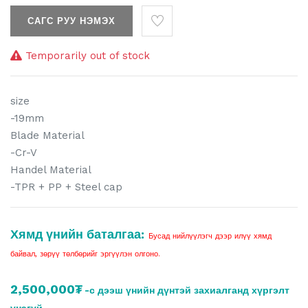
САГС РУУ НЭМЭХ
Temporarily out of stock
size
-19mm
Blade Material
-Cr-V
Handel Material
-TPR + PP + Steel cap
Хямд үнийн баталгаа:
Бусад нийлүүлэгч дээр илүү хямд
байвал, зөрүү төлбөрийг эргүүлэн олгоно.
2,500,000₮
-с дээш үнийн дүнтэй захиалганд хүргэлт