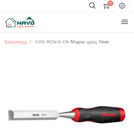
0
Бараанууд
CHS-RONIX-CN Модны цүүц 19мм