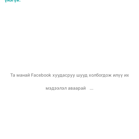
үнэгүй.
Та манай Facebook хуудасруу шууд холбогдож илүү их
мэдээлэл аваарай
...