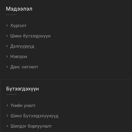
Мэдээлэл
Хүргэлт
Шинэ бүтээгдэхүүн
Дэлгүүрүүд
Нэвтрэх
Данс хөтлөлт
Бүтээгдэхүүн
Үнийн уналт
Шинэ Бүтээгдэхүүнүүд
Шилдэг борлуулалт