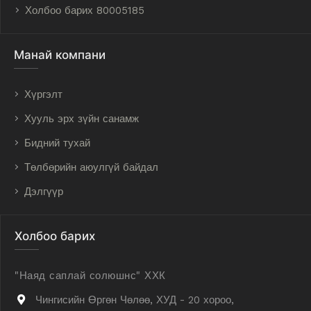
Холбоо барих 80005185
Манай компани
Хүргэлт
Хууль эрх зүйн санамж
Бидний тухай
Төлбөрийн аюулгүй байдал
Дэлгүүр
Холбоо барих
"Наяд саплай солюшнс" ХХК
Чингисийн Өргөн Чөлөө, ХУД - 20 хороо,