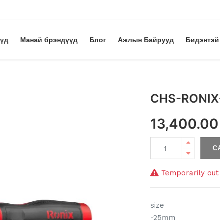
үүд
Манай брэндүүд
Блог
Ажлын Байрууд
Бидэнтэй
CHS-RONIX
13,400.00
С
Temporarily out 
size
-25mm