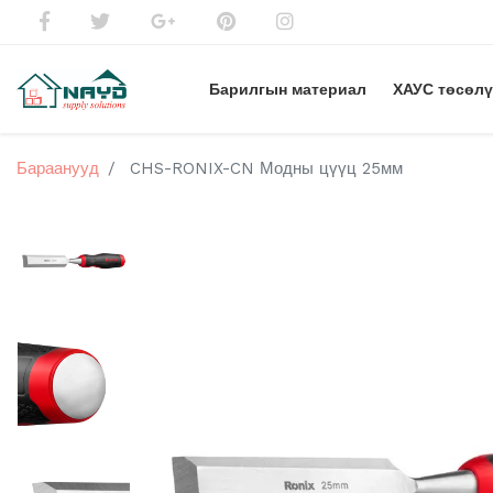
Барилгын материал
ХАУС төсөл
Бараанууд
CHS-RONIX-CN Модны цүүц 25мм