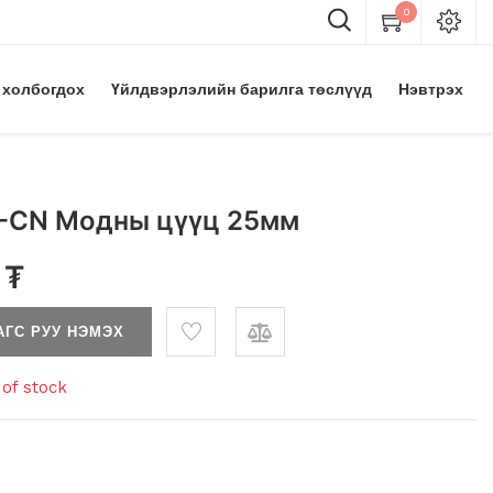
0
 холбогдох
Үйлдвэрлэлийн барилга төслүүд
Нэвтрэх
-CN Модны цүүц 25мм
₮
АГС РУУ НЭМЭХ
of stock