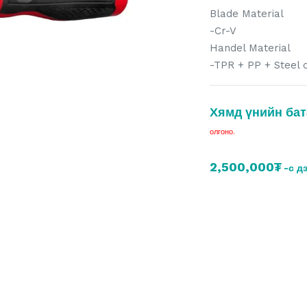
Blade Material
-Cr-V
Handel Material
-TPR + PP + Steel 
Хямд үнийн бат
олгоно.
2,500,000₮
-с д