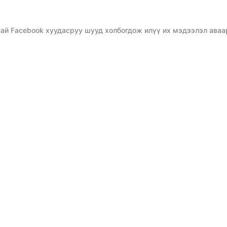
ай Facebook хуудасруу шууд холбогдож илүү их мэдээлэл аваа