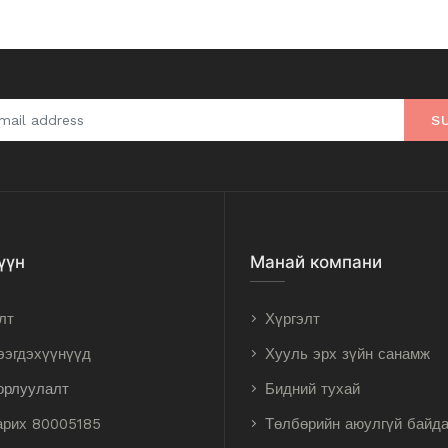
S
үүн
Манай компани
лт
Хүргэлт
ээгдэхүүнүүд
Хууль эрх зүйн санамж
орлуулалт
Бидний тухай
арих 80005185
Төлбөрийн аюулгүй байд