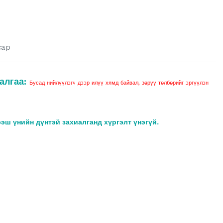
cap
алгаа:
Бусад нийлүүлэгч дээр илүү хямд байвал, зөрүү төлбөрийг эргүүлэн
ээш үнийн дүнтэй захиалганд хүргэлт үнэгүй.