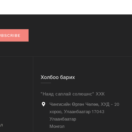
UBSCRIBE
Холбоо барих
"Наяд саплай солюшнс" ХХК
Чингисийн Өргөн Чөлөө, ХУД - 20
хороо, Улаанбаатар 17043
Улаанбаатар
ал
Монгол