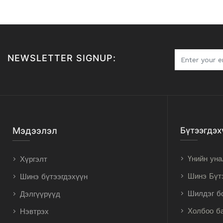
NEWSLETTER SIGNUP:
Мэдээлэл
Бүтээгдэх
Үнийн уна
Хүргэлт
Шинэ Бүт
Шинэ бүтээгдэхүүн
Шилдэг б
Дэлгүүрүүд
Холбоо б
Нэвтрэх