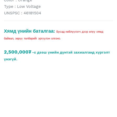
Color : Orange
Type : Low Voltage
UNSPSC : 46181504
Хямд үнийн баталгаа:
Бусад нийлүүлэгч дээр илүү хямд
байвал, зөрүү төлбөрийг эргүүлэн олгоно.
2,500,000₮
-с дээш үнийн дүнтэй захиалганд хүргэлт
үнэгүй.