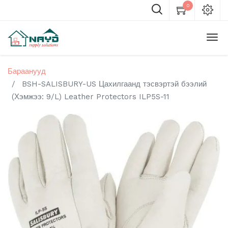
0
Бараанууд
BSH-SALISBURY-US Цахилгаанд тэсвэртэй бээлий
(Хэмжээ: 9/L) Leather Protectors ILP5S-11