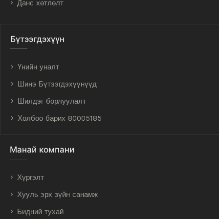
Данс хөтлөлт
Бүтээгдэхүүн
Үнийн уналт
Шинэ Бүтээгдэхүүнүүд
Шилдэг борлуулалт
Холбоо барих 80005185
Манай компани
Хүргэлт
Хууль эрх зүйн санамж
Бидний тухай