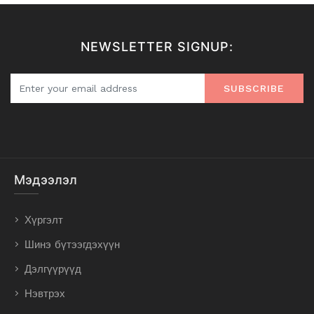
NEWSLETTER SIGNUP:
SUBSCRIBE
Мэдээлэл
Хүргэлт
Шинэ бүтээгдэхүүн
Дэлгүүрүүд
Нэвтрэх