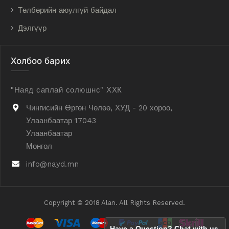
Төлбөрийн аюулгүй байдал
Дэлгүүр
Холбоо барих
"Наяд саплай солюшнс" ХХК
Чингисийн Өргөн Чөлөө, ХУД - 20 хороо,
Улаанбаатар 17043
Улаанбаатар
Монгол
info@nayd.mn
Copyright © 2018 Alan. All Rights Reserved.
Have a Question? Chat with us.