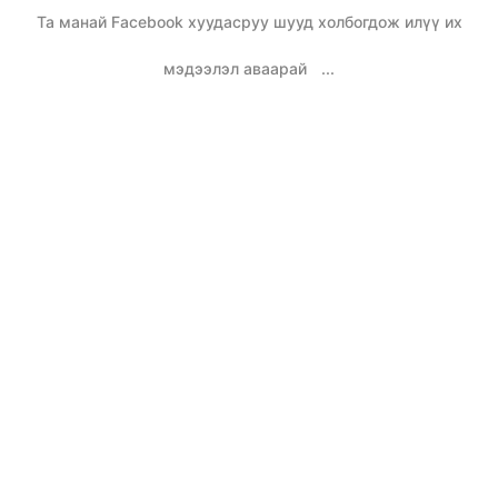
Та манай Facebook хуудасруу шууд холбогдож илүү их
мэдээлэл аваарай
...