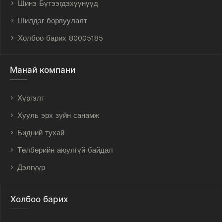
Шинэ Бүтээгдэхүүнүүд
Шилдэг борлуулалт
Холбоо барих 80005185
Манай компани
Хүргэлт
Хууль эрх зүйн санамж
Бидний тухай
Төлбөрийн аюулгүй байдал
Дэлгүүр
Холбоо барих