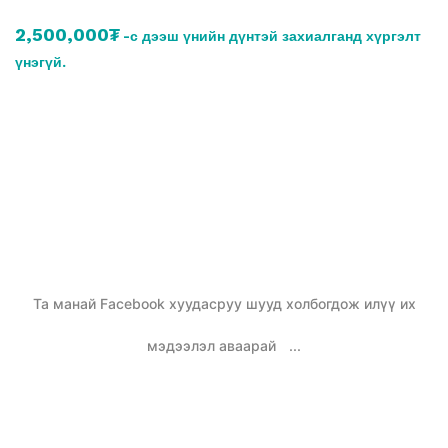
2,500,000₮
-с дээш үнийн дүнтэй захиалганд хүргэлт
үнэгүй.
Та манай Facebook хуудасруу шууд холбогдож илүү их
мэдээлэл аваарай
...