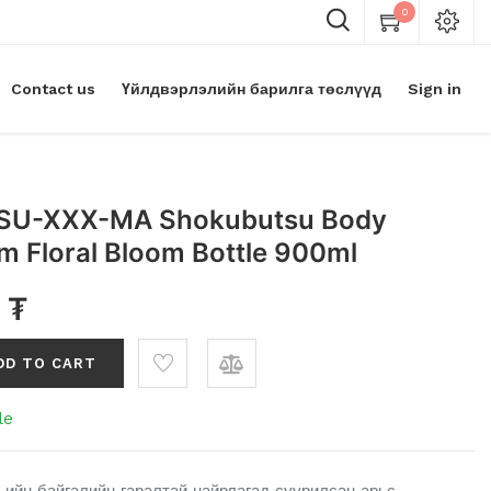
0
Contact us
Үйлдвэрлэлийн барилга төслүүд
Sign in
U-XXX-MA Shokubutsu Body
 Floral Bloom Bottle 900ml
0
₮
DD TO CART
le