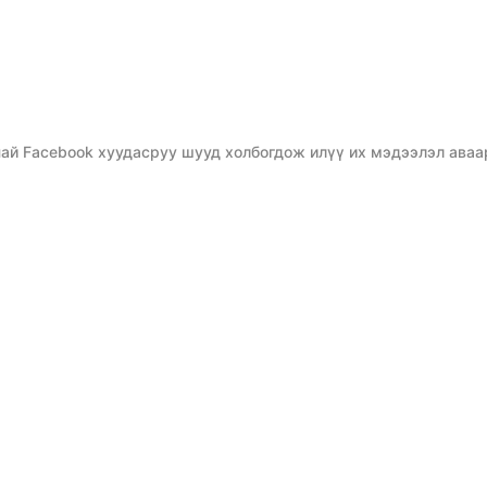
ай Facebook хуудасруу шууд холбогдож илүү их мэдээлэл аваа