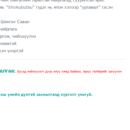
-ийн байгалийн гаралтай найрлагад суурилсан арьс
м. “Shokubutsu” гэдэг нь япон хэлээр “ургамал” гэсэн
 Шингэн Саван
найрлага
рлэж, чийгшүүлнэ
иромжтой
хэн үнэртэй
алгаа:
Бусад нийлүүлэгч дээр илүү хямд байвал, зөрүү төлбөрийг эргүүлэн
ээш үнийн дүнтэй захиалганд хүргэлт үнэгүй.