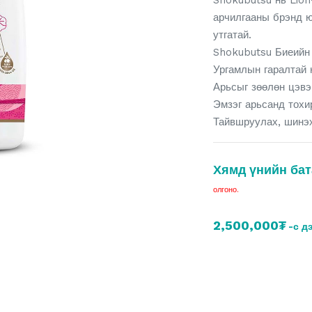
Shokubutsu нь Lion
арчилгааны брэнд ю
утгатай.
Shokubutsu Биеийн
Ургамлын гаралтай 
Арьсыг зөөлөн цэвэ
Эмзэг арьсанд тох
Тайвшруулах, шинэ
Хямд үнийн бат
олгоно.
2,500,000₮
-с д