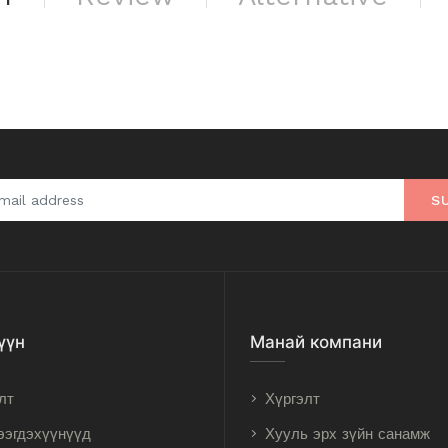
S
үүн
Манай компани
лт
Хүргэлт
ээгдэхүүнүүд
Хууль эрх зүйн санамж