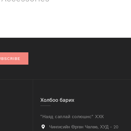
UBSCRIBE
Холбоо барих
"Наяд саплай солюшнс" ХХК
Чингисийн Өргөн Чөлөө, ХУД - 20