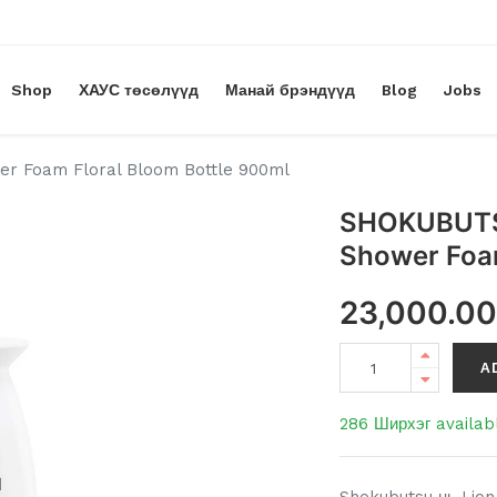
Shop
ХАУС төсөлүүд
Манай брэндүүд
Blog
Jobs
 Foam Floral Bloom Bottle 900ml
SHOKUBUTS
Shower Foam
23,000.0
A
286 Ширхэг availab