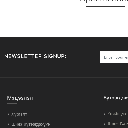
NEWSLETTER SIGNUP:
Мэдээлэл
Бүтээгдэх
Үнийн уна
Хүргэлт
Шинэ Бүт
Шинэ бүтээгдэхүүн