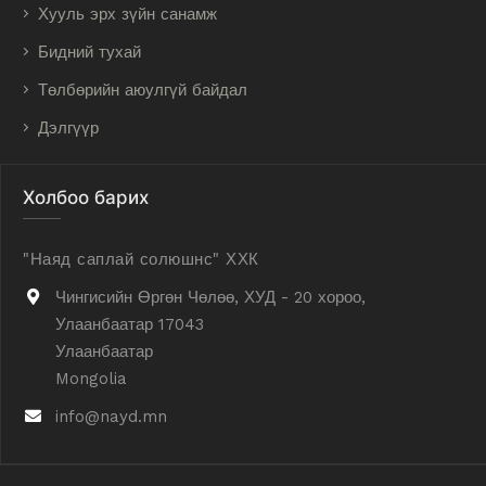
Хууль эрх зүйн санамж
Бидний тухай
Төлбөрийн аюулгүй байдал
Дэлгүүр
Холбоо барих
"Наяд саплай солюшнс" ХХК
Чингисийн Өргөн Чөлөө, ХУД - 20 хороо,
Улаанбаатар 17043
Улаанбаатар
Mongolia
info@nayd.mn