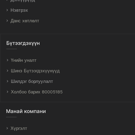
Нэвтрэх
Данс хөтлөлт
Бүтээгдэхүүн
Үнийн уналт
Шинэ Бүтээгдэхүүнүүд
Шилдэг борлуулалт
Холбоо барих 80005185
Манай компани
Хүргэлт