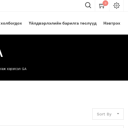
0
 холбогдох
Үйлдвэрлэлийн барилга төслүүд
Нэвтрэх
A
гаж хэрэгсэл GA
Sort By