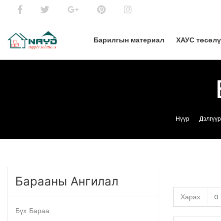
Барилгын материал
ХАУС төсөл
Нүүр
Дэлгүүр
Барааны Ангилал
Харах
Бүх Бараа