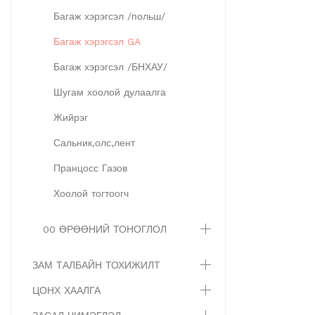
Багаж хэрэгсэл /польш/
Багаж хэрэгсэл GA
Багаж хэрэгсэл /БНХАУ/
Шугам хоолой дулаалга
Жийрэг
Сальник,олс,лент
Пранцосс Газов
Хоолой тогтоогч
00 ӨРӨӨНИЙ ТОНОГЛОЛ
ЗАМ ТАЛБАЙН ТОХИЖИЛТ
ЦОНХ ХААЛГА