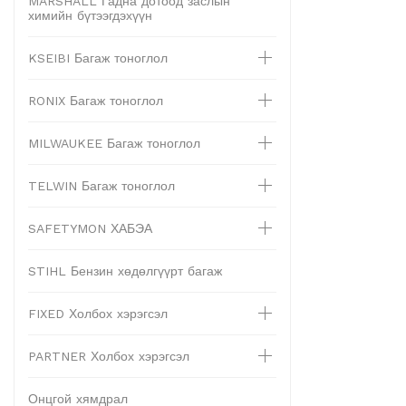
MARSHALL Гадна дотоод заслын
химийн бүтээгдэхүүн
KSEIBI Багаж тоноглол
RONIX Багаж тоноглол
MILWAUKEE Багаж тоноглол
TELWIN Багаж тоноглол
SAFETYMON ХАБЭА
STIHL Бензин хөдөлгүүрт багаж
FIXED Холбох хэрэгсэл
PARTNER Холбох хэрэгсэл
Онцгой хямдрал