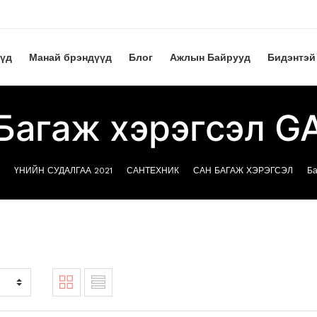
үүд
Манай брэндүүд
Блог
Ажлын Байрууд
Бидэнтэй
Багаж хэрэгсэл G
ҮНИЙН СУДАЛГАА 2021
САНТЕХНИК
САН БАГАЖ ХЭРЭГСЭЛ
Ба