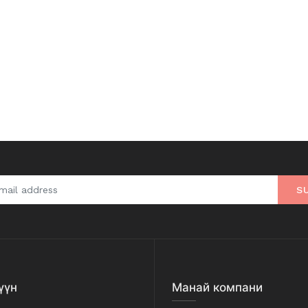
S
үүн
Манай компани