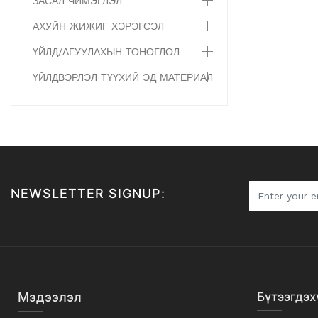
ЗАСАЛ ЧИМЭГЛЭЛ
АХУЙН ЖИЖИГ ХЭРЭГСЭЛ
ҮЙЛД/АГУУЛАХЫН ТОНОГЛОЛ
ҮЙЛДВЭРЛЭЛ ТҮҮХИЙ ЭД МАТЕРИАЛ
NEWSLETTER SIGNUP:
Мэдээлэл
Бүтээгдэх