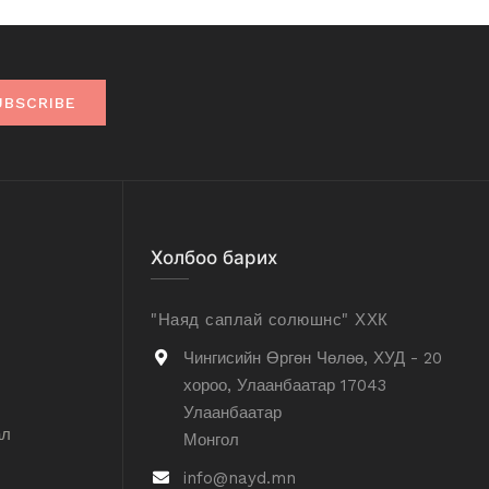
UBSCRIBE
Холбоо барих
"Наяд саплай солюшнс" ХХК
Чингисийн Өргөн Чөлөө, ХУД - 20
хороо, Улаанбаатар 17043
Улаанбаатар
ал
Монгол
info@nayd.mn