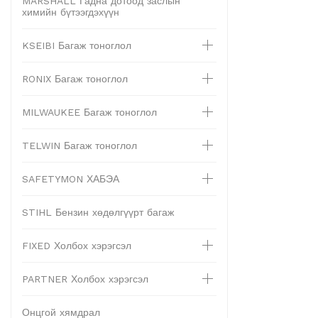
MARSHALL Гадна дотоод заслын
химийн бүтээгдэхүүн
KSEIBI Багаж тоноглол
RONIX Багаж тоноглол
MILWAUKEE Багаж тоноглол
TELWIN Багаж тоноглол
SAFETYMON ХАБЭА
STIHL Бензин хөдөлгүүрт багаж
FIXED Холбох хэрэгсэл
PARTNER Холбох хэрэгсэл
Онцгой хямдрал