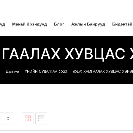
үүд
Манай брэндүүд
Блог
Ажлын Байрууд
Бидэнтэй
МГААЛАХ ХУВЦАС
Дэлгүүр
ҮНИЙН СУДАЛГАА 2023
(DLV) ХАМГААЛАХ ХУВЦАС ХЭРЭ