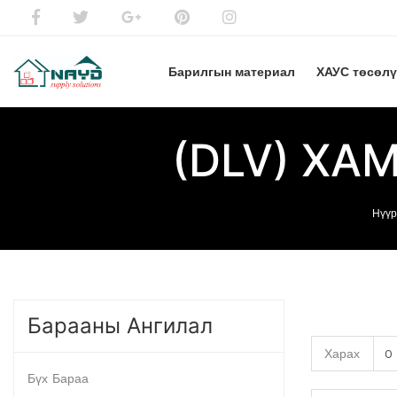
Барилгын материал
ХАУС төсөл
(DLV) ХА
Нүүр
Барааны Ангилал
Харах
Бүх Бараа