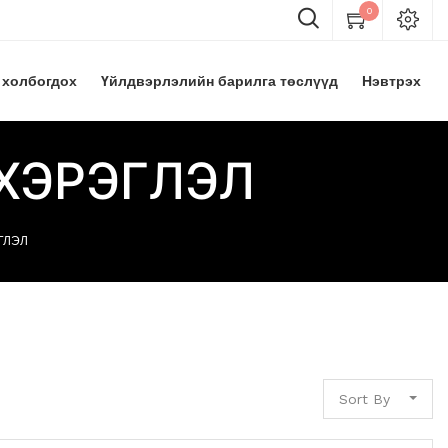
0
 холбогдох
Үйлдвэрлэлийн барилга төслүүд
Нэвтрэх
 ХЭРЭГЛЭЛ
ГЛЭЛ
Sort By