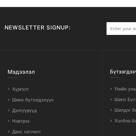
NEWSLETTER SIGNUP:
Мэдээлэл
Бүтээгдэх
Үнийн уна
Хүргэлт
Шинэ Бүт
Шинэ бүтээгдэхүүн
Шилдэг б
Дэлгүүрүүд
Холбоо б
Нэвтрэх
Данс хөтлөлт