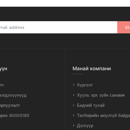
S
үүн
Манай компани
лт
Хүргэлт
ээгдэхүүнүүд
Хууль эрх зүйн санамж
орлуулалт
Бидний тухай
арих 80005185
Төлбөрийн аюулгүй байд
Дэлгүүр