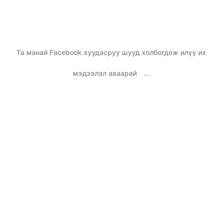
Та манай Facebook хуудасруу шууд холбогдож илүү их
мэдээлэл аваарай
...