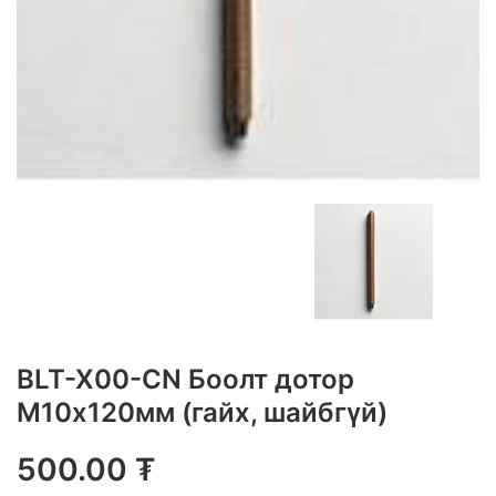
BLT-X00-CN Боолт дотор
М10x120мм (гайх, шайбгүй)
500.00
₮