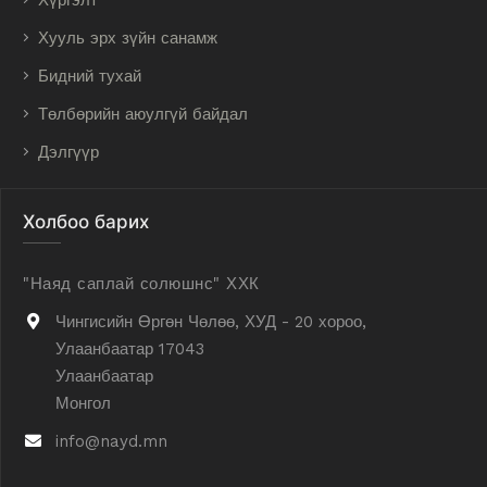
Хүргэлт
Хууль эрх зүйн санамж
Бидний тухай
Төлбөрийн аюулгүй байдал
Дэлгүүр
Холбоо барих
"Наяд саплай солюшнс" ХХК
Чингисийн Өргөн Чөлөө, ХУД - 20 хороо,
Улаанбаатар 17043
Улаанбаатар
Монгол
info@nayd.mn