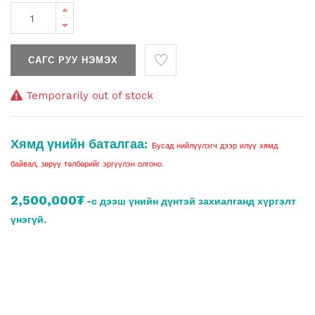
САГС РУУ НЭМЭХ
Temporarily out of stock
Хямд үнийн баталгаа:
Бусад нийлүүлэгч дээр илүү хямд
байвал, зөрүү төлбөрийг эргүүлэн олгоно.
2,500,000₮
-с дээш үнийн дүнтэй захиалганд хүргэлт
үнэгүй.