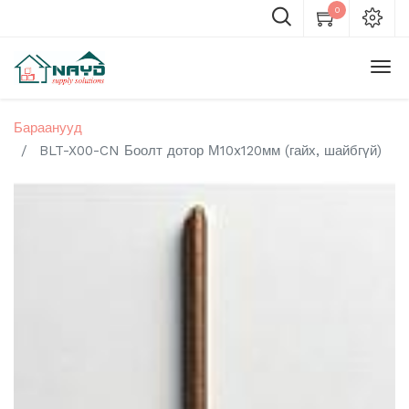
0
Бараанууд
BLT-X00-CN Боолт дотор М10x120мм (гайх, шайбгүй)