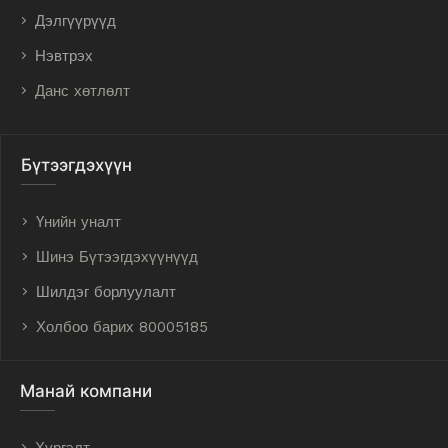
Дэлгүүрүүд
Нэвтрэх
Данс хөтлөлт
Бүтээгдэхүүн
Үнийн уналт
Шинэ Бүтээгдэхүүнүүд
Шилдэг борлуулалт
Холбоо барих 80005185
Манай компани