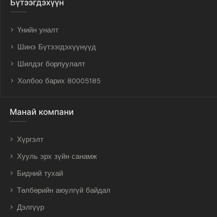
Бүтээгдэхүүн
Үнийн уналт
Шинэ Бүтээгдэхүүнүүд
Шилдэг борлуулалт
Холбоо барих 80005185
Манай компани
Хүргэлт
Хууль эрх зүйн санамж
Бидний тухай
Төлбөрийн аюулгүй байдал
Дэлгүүр