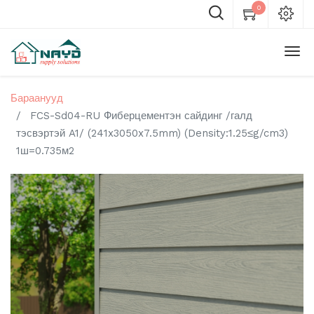
0
Бараанууд
FCS-Sd04-RU Фиберцементэн сайдинг /галд
тэсвэртэй A1/ (241x3050x7.5mm) (Density:1.25≤g/cm3)
1ш=0.735м2