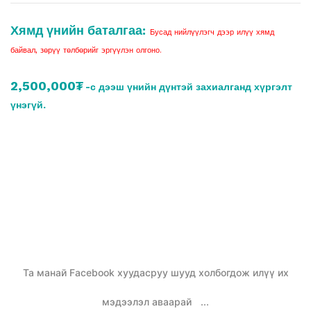
Хямд үнийн баталгаа:
Бусад нийлүүлэгч дээр илүү хямд
байвал, зөрүү төлбөрийг эргүүлэн олгоно.
2,500,000₮
-с дээш үнийн дүнтэй захиалганд хүргэлт
үнэгүй.
Та манай Facebook хуудасруу шууд холбогдож илүү их
мэдээлэл аваарай
...