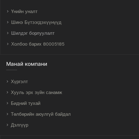
Үнийн уналт
Шинэ Бүтээгдэхүүнүүд
Шилдэг борлуулалт
Холбоо барих 80005185
Манай компани
Хүргэлт
Хууль эрх зүйн санамж
Бидний тухай
Төлбөрийн аюулгүй байдал
Дэлгүүр