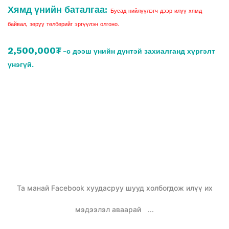
Хямд үнийн баталгаа:
Бусад нийлүүлэгч дээр илүү хямд
байвал, зөрүү төлбөрийг эргүүлэн олгоно.
2,500,000₮
-с дээш үнийн дүнтэй захиалганд хүргэлт
үнэгүй.
Та манай Facebook хуудасруу шууд холбогдож илүү их
мэдээлэл аваарай
...