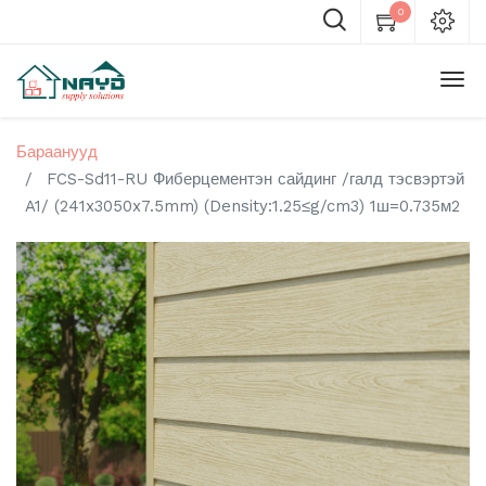
0
Бараанууд
FCS-Sd11-RU Фиберцементэн сайдинг /галд тэсвэртэй
A1/ (241x3050x7.5mm) (Density:1.25≤g/cm3) 1ш=0.735м2