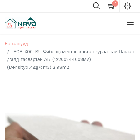
0
Бараанууд
FCB-X00-RU Фиберцементэн хавтан зураастай Цагаан
/галд тэсвэртэй A1/ (1220x2440x8мм)
(Density:1.4≤g/cm3) 2.98m2