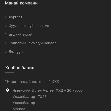
Манай компани
Хүргэлт
Хууль эрх зүйн санамж
Бидний тухай
Төлбөрийн аюулгүй байдал
Дэлгүүр
Холбоо барих
"Наяд саплай солюшнс" ХХК
Чингисийн Өргөн Чөлөө, ХУД - 20 хороо,
Улаанбаатар 17043
Улаанбаатар
Монгол