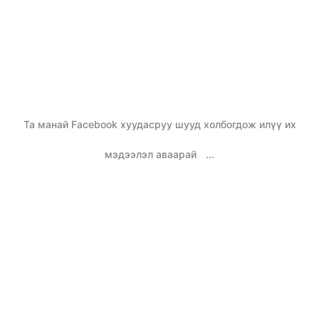
Та манай Facebook хуудасруу шууд холбогдож илүү их
мэдээлэл аваарай
...