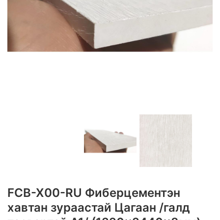
FCB-X00-RU Фиберцементэн
хавтан зураастай Цагаан /галд