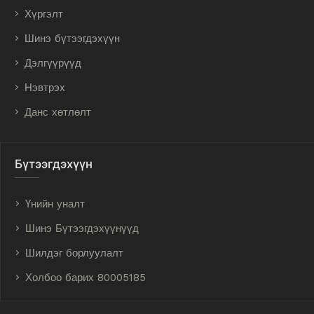
Хүргэлт
Шинэ бүтээгдэхүүн
Дэлгүүрүүд
Нэвтрэх
Данс хөтлөлт
Бүтээгдэхүүн
Үнийн уналт
Шинэ Бүтээгдэхүүнүүд
Шилдэг борлуулалт
Холбоо барих 80005185