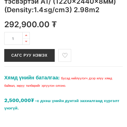
тэсвэртэй A1/ (1220x2440x8мм)
(Density:1.4≤g/cm3) 2.98m2
292,900.00
₮
САГС РУУ НЭМЭХ
Хямд үнийн баталгаа:
Бусад нийлүүлэгч дээр илүү хямд
байвал, зөрүү төлбөрийг эргүүлэн олгоно.
2,500,000₮
-с дээш үнийн дүнтэй захиалганд хүргэлт
үнэгүй.