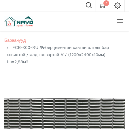
0
Бараанууд
FCB-X00-RU Фиберцементэн хавтан алтны бар
ховилтой /галд тэсвэртэй A1/ (1200x2400x10мм)
1ш=2,88м2