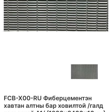
FCB-X00-RU Фиберцементэн
хавтан алтны бар ховилтой /галд