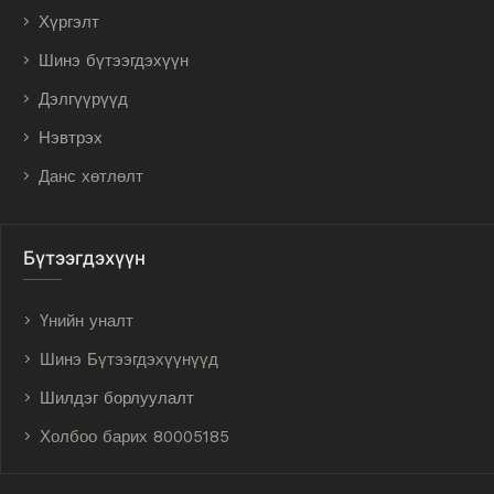
Хүргэлт
Шинэ бүтээгдэхүүн
Дэлгүүрүүд
Нэвтрэх
Данс хөтлөлт
Бүтээгдэхүүн
Үнийн уналт
Шинэ Бүтээгдэхүүнүүд
Шилдэг борлуулалт
Холбоо барих 80005185