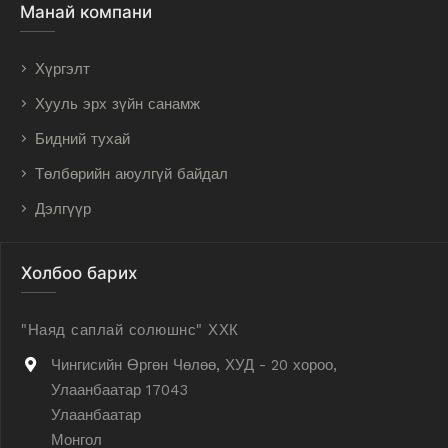
Манай компани
Хүргэлт
Хууль эрх зүйн санамж
Бидний тухай
Төлбөрийн аюулгүй байдал
Дэлгүүр
Холбоо барих
"Наяд саплай солюшнс" ХХК
Чингисийн Өргөн Чөлөө, ХУД - 20 хороо,
Улаанбаатар 17043
Улаанбаатар
Монгол