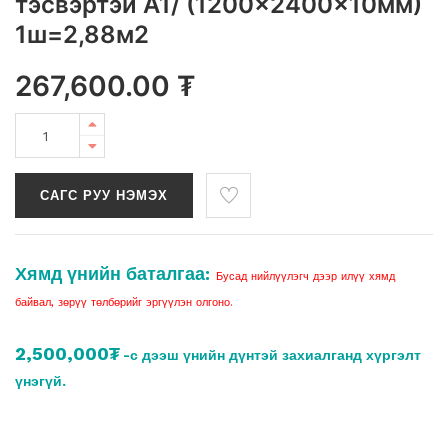
тэсвэртэй A1/ (1200x2400x10мм)
1ш=2,88м2
267,600.00
₮
САГС РУУ НЭМЭХ
Хямд үнийн баталгаа:
Бусад нийлүүлэгч дээр илүү хямд
байвал, зөрүү төлбөрийг эргүүлэн олгоно.
2,500,000₮
-с дээш үнийн дүнтэй захиалганд хүргэлт
үнэгүй.