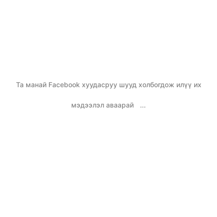
Та манай Facebook хуудасруу шууд холбогдож илүү их
мэдээлэл аваарай
...