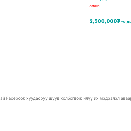
олгоно.
2,500,000₮
-с д
ай Facebook хуудасруу шууд холбогдож илүү их мэдээлэл аваа