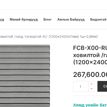
үүд
Манай брэндүүд
Блог
Ажлын Байрууд
Бидэнтэй
вилтой /галд тэсвэртэй A1/ (1200x2400x11мм) 1ш=2,88м2
FCB-X00-RU
ховилтой /г
(1200x240
267,600.0
С
Хямд үнийн бат