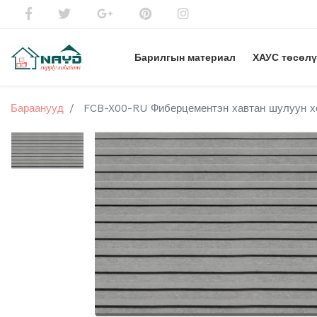
Барилгын материал
ХАУС төсөл
Бараанууд
FCB-X00-RU Фиберцементэн хавтан шулуун хо