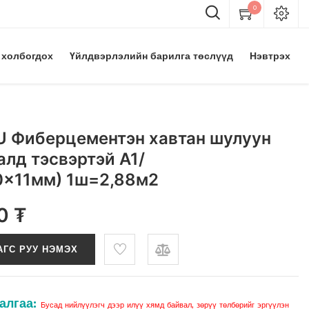
0
 холбогдох
Үйлдвэрлэлийн барилга төслүүд
Нэвтрэх
 Фиберцементэн хавтан шулуун
алд тэсвэртэй A1/
0x11мм) 1ш=2,88м2
0
₮
АГС РУУ НЭМЭХ
алгаа:
Бусад нийлүүлэгч дээр илүү хямд байвал, зөрүү төлбөрийг эргүүлэн