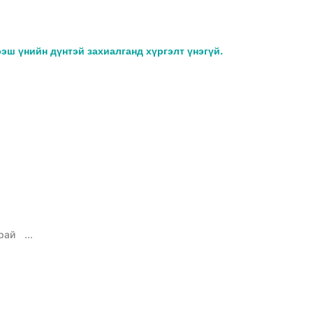
ээш үнийн дүнтэй захиалганд хүргэлт үнэгүй.
рай
...