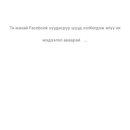
Та манай Facebook хуудасруу шууд холбогдож илүү их
мэдээлэл аваарай
...