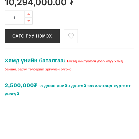
10,294,000.00
₮
САГС РУУ НЭМЭХ
Хямд үнийн баталгаа:
Бусад нийлүүлэгч дээр илүү хямд
байвал, зөрүү төлбөрийг эргүүлэн олгоно.
2,500,000₮
-с дээш үнийн дүнтэй захиалганд хүргэлт
үнэгүй.