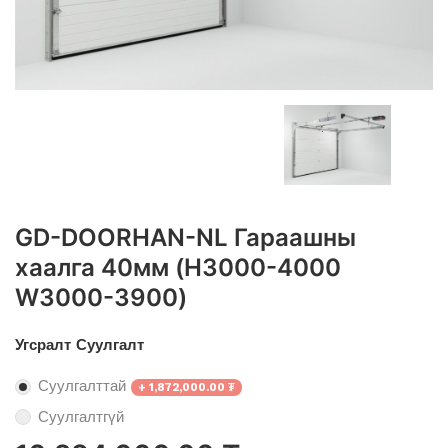
GD-DOORHAN-NL Гараашны
хаалга 40мм (H3000-4000
W3000-3900)
Угсралт Суулгалт
Суулгалттай
+
1,872,000.00
₮
Суулгалтгүй