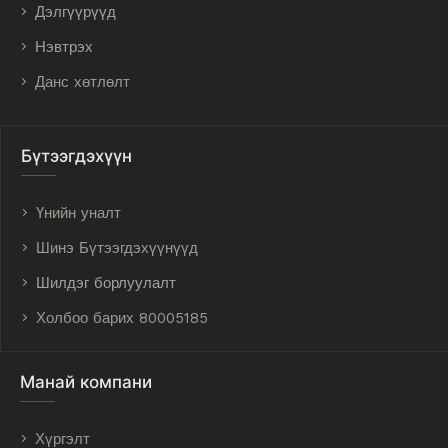
Дэлгүүрүүд
Нэвтрэх
Данс хөтлөлт
Бүтээгдэхүүн
Үнийн уналт
Шинэ Бүтээгдэхүүнүүд
Шилдэг борлуулалт
Холбоо барих 80005185
Манай компани
Хүргэлт