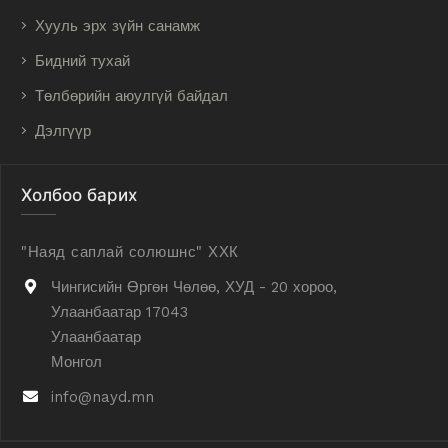
Хууль эрх зүйн санамж
Бидний тухай
Төлбөрийн аюулгүй байдал
Дэлгүүр
Холбоо барих
"Наяд саплай солюшнс" ХХК
Чингисийн Өргөн Чөлөө, ХУД - 20 хороо,
Улаанбаатар 17043
Улаанбаатар
Монгол
info@nayd.mn