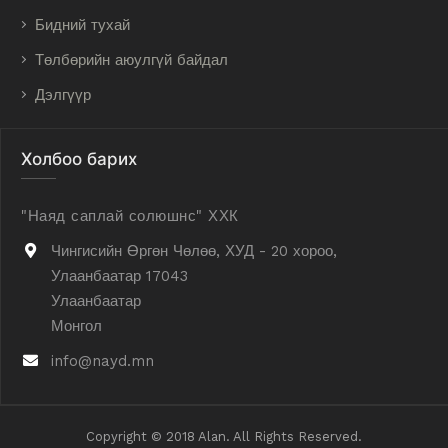
Бидний тухай
Төлбөрийн аюулгүй байдал
Дэлгүүр
Холбоо барих
"Наяд саплай солюшнс" ХХК
Чингисийн Өргөн Чөлөө, ХУД - 20 хороо,
Улаанбаатар 17043
Улаанбаатар
Монгол
info@nayd.mn
Copyright © 2018 Alan. All Rights Reserved.