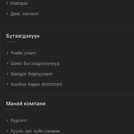
Нэвтрэх
Данс хөтлөлт
Бүтээгдэхүүн
Үнийн уналт
Шинэ Бүтээгдэхүүнүүд
Шилдэг борлуулалт
Холбоо барих 80005185
Манай компани
Хүргэлт
Хууль эрх зүйн санамж