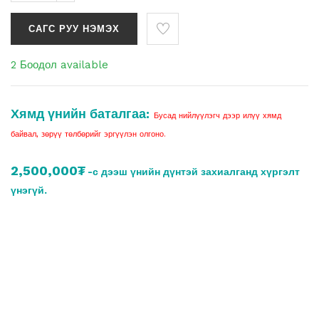
САГС РУУ НЭМЭХ
2 Боодол available
Хямд үнийн баталгаа:
Бусад нийлүүлэгч дээр илүү хямд
байвал, зөрүү төлбөрийг эргүүлэн олгоно.
2,500,000₮
-с дээш үнийн дүнтэй захиалганд хүргэлт
үнэгүй.