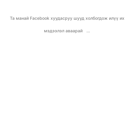
Та манай Facebook хуудасруу шууд холбогдож илүү их
мэдээлэл аваарай
...