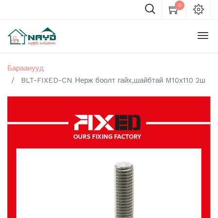
0
Бараанууд
BLT-FIXED-CN Нерж боолт гайх,шайбтай M10x110 2ш