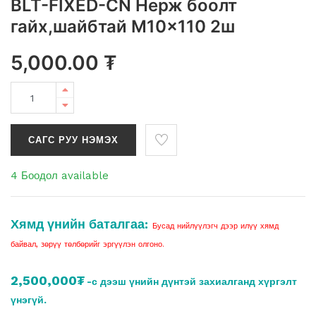
BLT-FIXED-CN Нерж боолт
гайх,шайбтай M10x110 2ш
5,000.00
₮
САГС РУУ НЭМЭХ
4 Боодол available
Хямд үнийн баталгаа:
Бусад нийлүүлэгч дээр илүү хямд
байвал, зөрүү төлбөрийг эргүүлэн олгоно.
2,500,000₮
-с дээш үнийн дүнтэй захиалганд хүргэлт
үнэгүй.