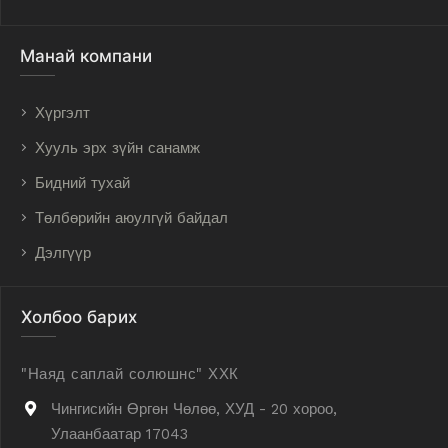
Манай компани
Хүргэлт
Хууль эрх зүйн санамж
Бидний тухай
Төлбөрийн аюулгүй байдал
Дэлгүүр
Холбоо барих
"Наяд саплай солюшнс" ХХК
Чингисийн Өргөн Чөлөө, ХУД - 20 хороо,
Улаанбаатар 17043