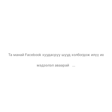
Та манай Facebook хуудасруу шууд холбогдож илүү их
мэдээлэл аваарай
...