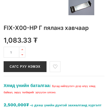
FIX-X00-НР Г пяланз хавчаар
1,083.33
₮
САГС РУУ НЭМЭХ
Хямд үнийн баталгаа:
Бусад нийлүүлэгч дээр илүү хямд
байвал, зөрүү төлбөрийг эргүүлэн олгоно.
2,500,000₮
-с дээш үнийн дүнтэй захиалганд хүргэлт