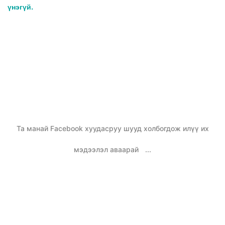
үнэгүй.
Та манай Facebook хуудасруу шууд холбогдож илүү их
мэдээлэл аваарай
...