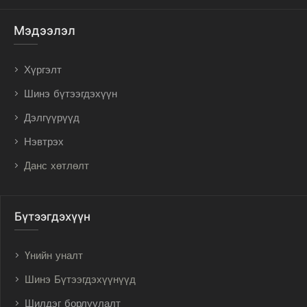
Мэдээлэл
Хүргэлт
Шинэ бүтээгдэхүүн
Дэлгүүрүүд
Нэвтрэх
Данс хөтлөлт
Бүтээгдэхүүн
Үнийн уналт
Шинэ Бүтээгдэхүүнүүд
Шилдэг борлуулалт