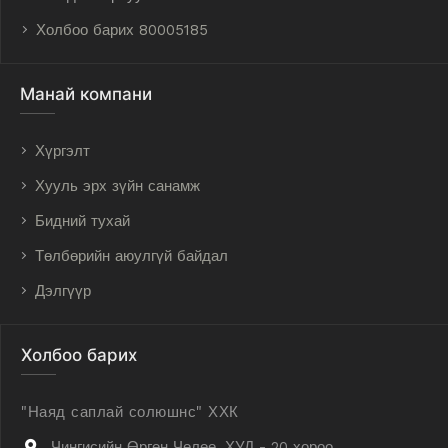
Холбоо барих 80005185
Манай компани
Хүргэлт
Хууль эрх зүйн санамж
Бидний тухай
Төлбөрийн аюулгүй байдал
Дэлгүүр
Холбоо барих
"Наяд саплай солюшнс" ХХК
Чингисийн Өргөн Чөлөө, ХУД - 20 хороо,