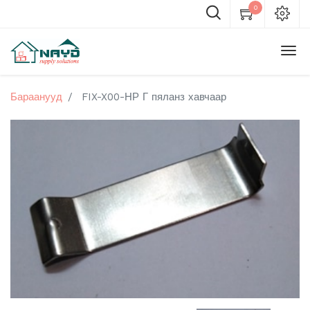
0
Бараанууд
FIX-X00-НР Г пяланз хавчаар