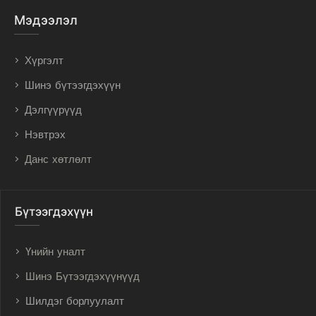
Мэдээлэл
Хүргэлт
Шинэ бүтээгдэхүүн
Дэлгүүрүүд
Нэвтрэх
Данс хөтлөлт
Бүтээгдэхүүн
Үнийн уналт
Шинэ Бүтээгдэхүүнүүд
Шилдэг борлуулалт