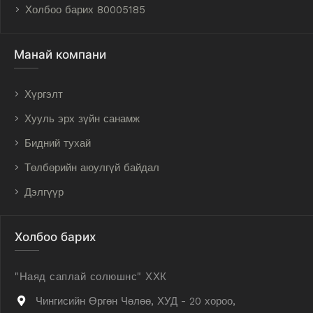
Холбоо барих 80005185
Манай компани
Хүргэлт
Хууль эрх зүйн санамж
Бидний тухай
Төлбөрийн аюулгүй байдал
Дэлгүүр
Холбоо барих
"Наяд саплай солюшнс" ХХК
Чингисийн Өргөн Чөлөө, ХУД - 20 хороо,