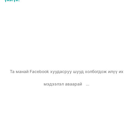
Та манай Facebook хуудасруу шууд холбогдож илүү их
мэдээлэл аваарай
...