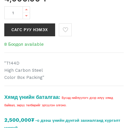
САГС РУУ НЭМЭХ
8 Боодол available
"T144D
High Carbon Steel
Color Box Packing"
Хямд үнийн баталгаа:
Бусад нийлүүлэгч дээр илүү хямд
байвал, зөрүү төлбөрийг эргүүлэн олгоно.
2,500,000₮
-с дээш үнийн дүнтэй захиалганд хүргэлт
үнэгүй.